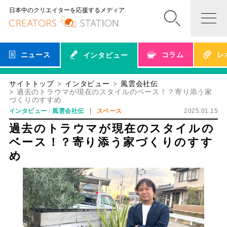
日本中のクリエイターを応援するメディア
ニュース
コラム
レ
インタビュー
サイトトップ
インタビュー
風雲会社伝
過去のトラウマが現在のスタイルのベース！？寄り添う家
づくりのすすめ
インタビュー
風雲会社伝
スペース
2025.01.15
過去のトラウマが現在のスタイルの
ベース！？寄り添う家づくりのすす
め