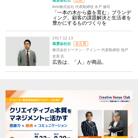
風雲会社伝
広島
kirin株式会社 代表取締役 永戸 修司
「一本の木から森を育む」ブランデ
ィング。顧客の課題解決と生活者を
豊かにするものづくりを
2017.12.13
風雲会社伝
名古屋
株式会社ドーマン・アイシー 代表取締役 池戸
史英 氏
広告は、「人」が商品。