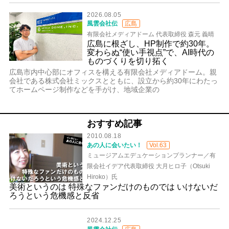
2026.08.05
風雲会社伝
広島
有限会社メディアドーム 代表取締役 森元 義晴
広島に根ざし、HP制作で約30年。
変わらぬ“使い手視点”で、AI時代の
ものづくりを切り拓く
広島市内中心部にオフィスを構える有限会社メディアドーム。親
会社である株式会社ミックスとともに、設立から約30年にわたっ
てホームページ制作などを手がけ、地域企業の
おすすめ記事
2010.08.18
あの人に会いたい！
Vol.63
ミュージアムエデュケーションプランナー／有
限会社イデア代表取締役 大月ヒロ子（Otsuki
Hiroko）氏
美術というのは 特殊なファンだけのものでは いけないだ
ろうという危機感と反省
2024.12.25