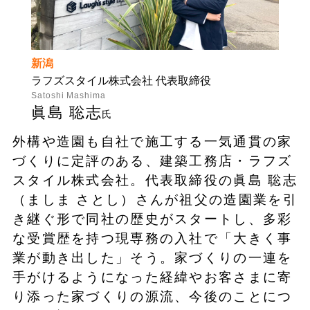
新潟
ラフズスタイル株式会社 代表取締役
Satoshi Mashima
眞島 聡志
氏
外構や造園も自社で施工する一気通貫の家
づくりに定評のある、建築工務店・ラフズ
スタイル株式会社。代表取締役の眞島 聡志
（ましま さとし）さんが祖父の造園業を引
き継ぐ形で同社の歴史がスタートし、多彩
な受賞歴を持つ現専務の入社で「大きく事
業が動き出した」そう。家づくりの一連を
手がけるようになった経緯やお客さまに寄
り添った家づくりの源流、今後のことにつ