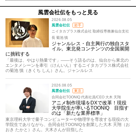
風雲会社伝をもっと見る
2026.08.05
風雲会社伝
岩手
ニイタカプラス株式会社 取締役専務兼仙台支社
長 菊池 慎
ジャンルレス・自主興行の独自スタ
イル。東北発コンテンツの全国展開
に挑戦する
「最後は、やはり熱量です」――そう語るのは、仙台から東北の
エンタメシーンを牽引（けんいん）するニイタカプラス株式会社
の菊池 慎（きくち しん）さん。ジャンルレス
2026.08.05
風雲会社伝
東京
合同会社TOONIQ 代表社員/CEO 大木 天翔
アニメ制作現場をDXで改革！現役
大学院生が率いるTOONIQ 目指す
のは「新たな業界標準」
東京理科大学で量子コンピューターや物理学を専攻する現役の大
学院生でありながら、合同会社TOONIQを創業した大木 天翔（お
おき たかと）さん。大木さんが目指した