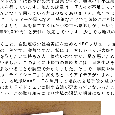
アントの多くは都市部の大手企業ですが、地域の中小企
スを行っています。地方の課題は、IT人材が不足してい
人がいなくて困っている方は少なくありません。私たち
やセキュリティーの悩みなど、些細なことでも気軽にご相
いうよりも、私を育ててくれた小松市へ恩返しがしたい
年60,000円）と安価に設定しています。少しでも地域の
くこと。自動運転の社会実証を進めるNECソリューシ
の一例です。突然ですが、私には、おしゃべりが大好き
ンを取りたい気持ちが人一倍強いのですが、足が悪いた
ていました。このように小松市の高齢者には、日常生活
が多数いることが調査で分かりました。そこで、病院や
運ぶ「ライドシェア」に変えるというアイデアが生まれ
て、地域版MaaS（ITを利用して複数の交通手段を組
時はまだライドシェアに関する法が定まっていなかった
したが、この取り組みにより地域の課題が明確になりま