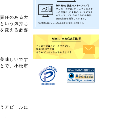
、責任のある大
いという気持ち
活を変える必要
も美味しいです
ことで、小松市
いうアピールに