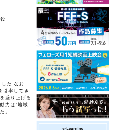
締役
した なお
を引率してき
域を盛り上げる
動力は“地域
した。