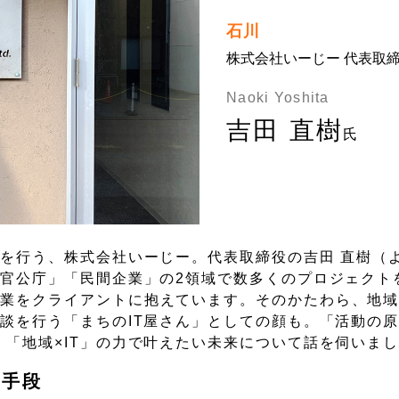
石川
株式会社いーじー 代表取
Naoki Yoshita
吉田 直樹
氏
業を行う、株式会社いーじー。代表取締役の吉田 直樹（よ
「官公庁」「民間企業」の2領域で数多くのプロジェクト
企業をクライアントに抱えています。そのかたわら、地
談を行う「まちのIT屋さん」としての顔も。「活動の原
、「地域×IT」の力で叶えたい未来について話を伺いま
は手段