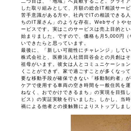
二つ目は、「地域」へ貢献すること。クライ
した取り組みとして、月額の総合IT相談サービ
苦手意識がある方や、社内でITの相談できる
ちのIT屋さん」のような存在。Webサイト
ービスです。実はこのサービスは売上目的と
始まりました。ですので、価格も月5,000円（
いできたらと思っています。
最後に、「新しい可能性にチャレンジ」してい
株式会社と、医療法人社団田谷会との共創はそ
祖母がいます。彼女は人とコミュニケーショ
くことができず、家で過ごすことが多くなっ
要な移動手段が確保できない「移動制約者」
ケアで使用する車両の空き時間を一般住民を
ねなく、おでかけできるまち」の実現を目指し
ビス）の実証実験を行いました。しかし、当
禍による他者との接触難によりストップしま