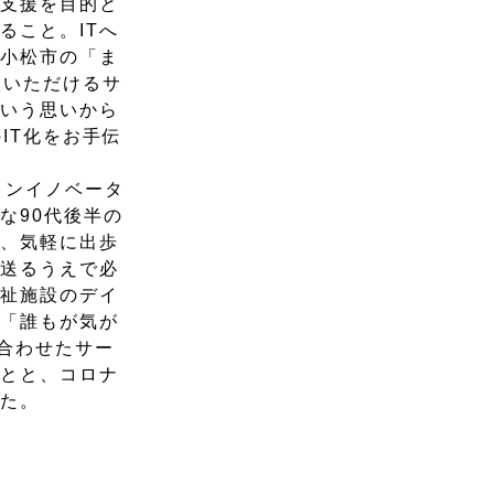
業支援を目的と
ること。ITへ
は小松市の「ま
談いただけるサ
という思いから
IT化をお手伝
ョンイノベータ
な90代後半の
め、気軽に出歩
を送るうえで必
福祉施設のデイ
、「誰もが気が
み合わせたサー
ことと、コロナ
した。