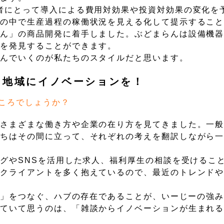
者にとって導入による費用対効果や投資対効果の変化を
グの中で生産過程の稼働状況を見える化して提示するこ
らん」の商品開発に着手しました。ぶどまらんは設備機
点を発見することができます。
進んでいくのが私たちのスタイルだと思います。
、地域にイノベーションを！
ころでしょうか？
でさまざまな働き方や企業の在り方を見てきました。一
たちはその間に立って、それぞれの考えを翻訳しながら
ングやSNSを活用した求人、福利厚生の相談を受けるこ
のクライアントを多く抱えているので、最近のトレンド
報）」をつなぐ、ハブの存在であることが、いーじーの強
っていて思うのは、「雑談からイノベーションが生まれ