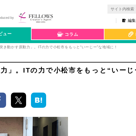
oduced by
編集
ビュー
コラム
を突き動かす原動力」。ITの力で小松市をもっと“いーじー”な地域に！
力」。ITの力で小松市をもっと“いーじ