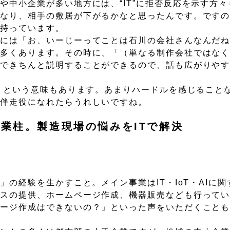
や中小企業が多い地方には、“IT”に拒否反応を示す方
になり、相手の敷居が下がるかなと思ったんです。です
を持っています。
時には「お、いーじーってことは石川の会社さんなんだ
多くあります。その時に、「（単なる制作会社ではなく
口できちんと説明することができるので、話も広がりや
）」という意味もあります。あまりハードルを感じること
な伴走役になれたらうれしいですね。
業柱。製造現場の悩みをITで解決
」の経験を生かすこと。メイン事業はIT・IoT・AIに
ビスの提供、ホームページ作成、機器販売なども行って
ページ作成はできないの？」といった声をいただくこと