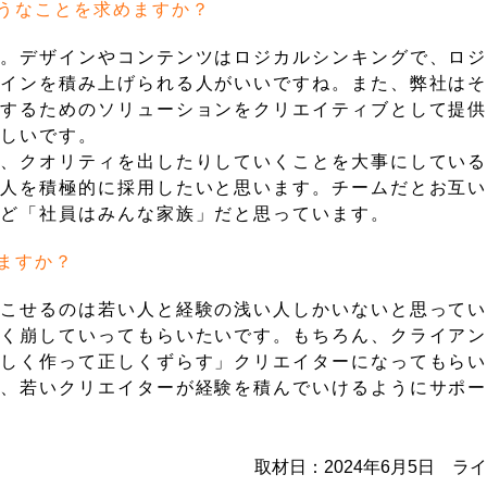
うなことを求めますか？
す。デザインやコンテンツはロジカルシンキングで、ロ
ザインを積み上げられる人がいいですね。また、弊社は
決するためのソリューションをクリエイティブとして提
ましいです。
り、クオリティを出したりしていくことを大事にしてい
う人を積極的に採用したいと思います。チームだとお互
けど「社員はみんな家族」だと思っています。
ますか？
起こせるのは若い人と経験の浅い人しかいないと思って
きく崩していってもらいたいです。もちろん、クライア
正しく作って正しくずらす」クリエイターになってもら
で、若いクリエイターが経験を積んでいけるようにサポ
取材日：2024年6月5日 ラ