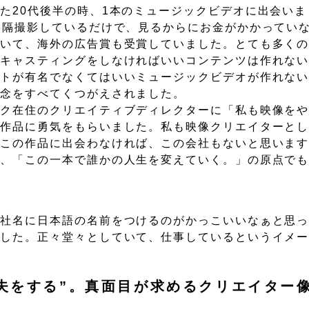
た20代後半の時、1本のミュージックビデオに出会いま
遠隔撮影しているだけで、見るからにお金がかかってい
ていて、海外の広告賞も受賞していました。とても多く
いキャスティングをしなければいいコンテンツは作れな
ストが有名でなくてはいいミュージックビデオが作れな
概念をすべてくつがえされました。
ーク在住のクリエイティブディレクターに「私も映像を
い作品に勇気をもらいました。私も映像クリエイターと
。この作品に出会わなければ、この会社もないと思いま
し、「この一本で誰かの人生を変えていく。」の原点で
会社名に日本語の名前をつけるのがかっこいいなぁと思
ました。正々堂々としていて、仕事しているというイメ
夫をする”。真面目が求めるクリエイター