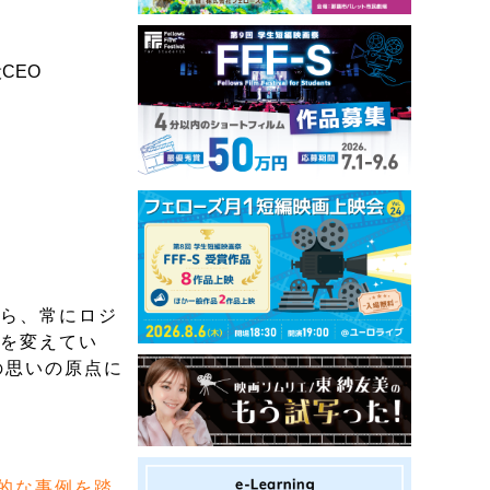
CEO
がら、常にロジ
生を変えてい
の思いの原点に
言
的な事例を踏