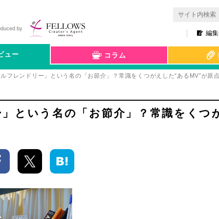
oduced by
編集
ビュー
コラム
ルフレンドリー」という名の「お節介」？常識をくつがえした“あるMV”が原
ー」という名の「お節介」？常識をくつ