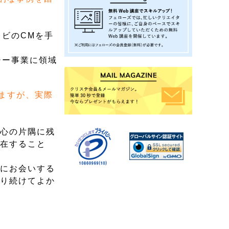
ビのCMを手
シー事業に領域
ますが、実際
が心の片隅に残
介在すること
後にお会いする
やり続けてよか