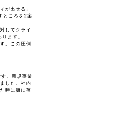
ティが出せる」
すところを2案
に対してクライ
あります。
ます。この圧倒
です。新規事業
しました。社内
した時に腑に落