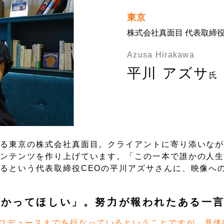
東京
株式会社真面目 代表取締役
Azusa Hirakawa
平川 アズサ
氏
する東京の株式会社真面目。クライアントに寄り添いな
コンテンツを作り上げています。「この一本で誰かの人
るという代表取締役CEOの平川アズサさんに、映像へ
向かってほしい」。努力が報われたある一
ロデュースまでを行なっているということですが、具体