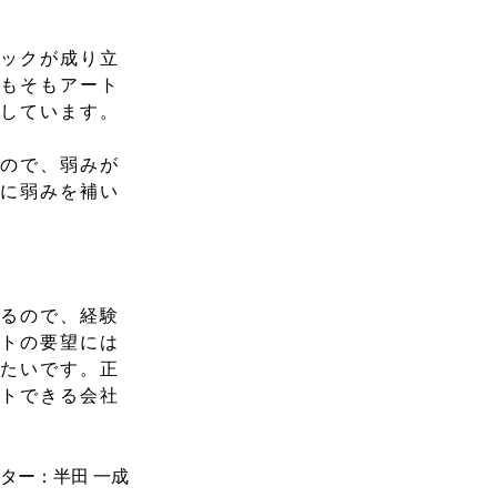
ジックが成り立
そもそもアート
供しています。
るので、弱みが
いに弱みを補い
いるので、経験
ントの要望には
いたいです。正
ートできる会社
イター：半田 一成