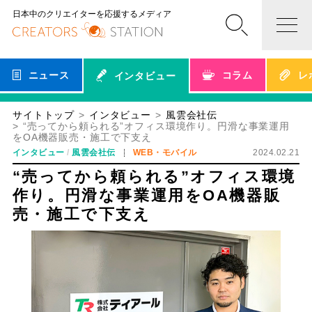
日本中のクリエイターを応援するメディア
ニュース
コラム
レ
インタビュー
サイトトップ
インタビュー
風雲会社伝
“売ってから頼られる”オフィス環境作り。円滑な事業運用
をOA機器販売・施工で下支え
インタビュー
風雲会社伝
WEB・モバイル
2024.02.21
“売ってから頼られる”オフィス環境
作り。円滑な事業運用をOA機器販
売・施工で下支え