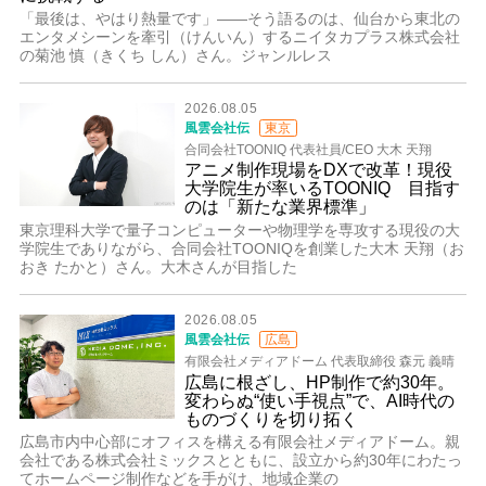
「最後は、やはり熱量です」――そう語るのは、仙台から東北の
エンタメシーンを牽引（けんいん）するニイタカプラス株式会社
の菊池 慎（きくち しん）さん。ジャンルレス
2026.08.05
風雲会社伝
東京
合同会社TOONIQ 代表社員/CEO 大木 天翔
アニメ制作現場をDXで改革！現役
大学院生が率いるTOONIQ 目指す
のは「新たな業界標準」
東京理科大学で量子コンピューターや物理学を専攻する現役の大
学院生でありながら、合同会社TOONIQを創業した大木 天翔（お
おき たかと）さん。大木さんが目指した
2026.08.05
風雲会社伝
広島
有限会社メディアドーム 代表取締役 森元 義晴
広島に根ざし、HP制作で約30年。
変わらぬ“使い手視点”で、AI時代の
ものづくりを切り拓く
広島市内中心部にオフィスを構える有限会社メディアドーム。親
会社である株式会社ミックスとともに、設立から約30年にわたっ
てホームページ制作などを手がけ、地域企業の