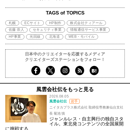
TAGS of TOPICS
札幌
ECサイト
HP制作
株式会社ティアール
佐藤 崇人
セキュリティ事業
情報通信サービス事業
HP事業
光回線
北海道
WEB・モバイル
日本中のクリエイターを応援するメディア
クリエイターズステーションをフォロー！
風雲会社伝をもっと見る
2026.08.05
風雲会社伝
岩手
ニイタカプラス株式会社 取締役専務兼仙台支社
長 菊池 慎
ジャンルレス・自主興行の独自スタ
イル。東北発コンテンツの全国展開
に挑戦する