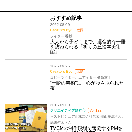
おすすめ記事
2022.08.09
Creators Eye
福岡
ライター 香坂
大人から子どもまで、運命的な一冊
を訪ねられる「祈りの丘絵本美術
館」
2025.09.25
Creators Eye
広島
コピーライター、エディター 橘髙京子
“一瞬の芸術”に、心がゆさぶられた
夜
2015.09.09
クリエイティブ好奇心
Vol.122
ネストビジュアル株式会社代表 植山耕成さん、
嶋川侑太さん
TVCMの制作現場で奮闘するPMを