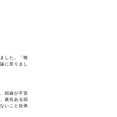
りました。「映
結論に至りまし
も、回線が不安
も、責任ある回
てないこと自体