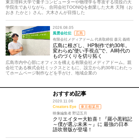
東京理科大学で量子コンピューターや物理学を専攻する現役の大
学院生でありながら、合同会社TOONIQを創業した大木 天翔（お
おき たかと）さん。大木さんが目指した
2026.08.05
風雲会社伝
広島
有限会社メディアドーム 代表取締役 森元 義晴
広島に根ざし、HP制作で約30年。
変わらぬ“使い手視点”で、AI時代の
ものづくりを切り拓く
広島市内中心部にオフィスを構える有限会社メディアドーム。親
会社である株式会社ミックスとともに、設立から約30年にわたっ
てホームページ制作などを手がけ、地域企業の
おすすめ記事
2020.11.06
Creators Eye
東京都某所
映像編集者 野辺五月
クリエイター大歓喜！『羅小黒戦記
～僕が選ぶ未来～』に 最強の日本
語吹替版が登場！