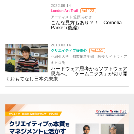
2022.09.14
London Art Trail
Vol.123
アーティスト 笠原 みゆき
こんな見方もあり？！ Cornelia
Parker (後編)
2018.03.14
クリエイティブ好奇心
Vol.151
亜細亜大学 都市創造学部 教授 サイトウ・ア
キヒロ氏
ハードウェア思考からソフトウェア
思考へ。「ゲームニクス」が切り開
くおもてなし日本の未来