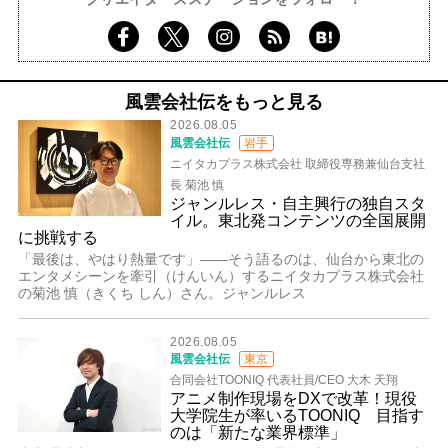
風雲会社伝をもっと見る
2026.08.05
風雲会社伝
岩手
ニイタカプラス株式会社 取締役専務兼仙台支社
長 菊池 慎
ジャンルレス・自主興行の独自スタ
イル。東北発コンテンツの全国展開
に挑戦する
「最後は、やはり熱量です」――そう語るのは、仙台から東北の
エンタメシーンを牽引（けんいん）するニイタカプラス株式会社
の菊池 慎（きくち しん）さん。ジャンルレス
2026.08.05
風雲会社伝
東京
合同会社TOONIQ 代表社員/CEO 大木 天翔
アニメ制作現場をDXで改革！現役
大学院生が率いるTOONIQ 目指す
のは「新たな業界標準」