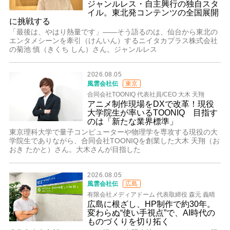
ジャンルレス・自主興行の独自スタ
イル。東北発コンテンツの全国展開
に挑戦する
「最後は、やはり熱量です」――そう語るのは、仙台から東北の
エンタメシーンを牽引（けんいん）するニイタカプラス株式会社
の菊池 慎（きくち しん）さん。ジャンルレス
2026.08.05
風雲会社伝
東京
合同会社TOONIQ 代表社員/CEO 大木 天翔
アニメ制作現場をDXで改革！現役
大学院生が率いるTOONIQ 目指す
のは「新たな業界標準」
東京理科大学で量子コンピューターや物理学を専攻する現役の大
学院生でありながら、合同会社TOONIQを創業した大木 天翔（お
おき たかと）さん。大木さんが目指した
2026.08.05
風雲会社伝
広島
有限会社メディアドーム 代表取締役 森元 義晴
広島に根ざし、HP制作で約30年。
変わらぬ“使い手視点”で、AI時代の
ものづくりを切り拓く