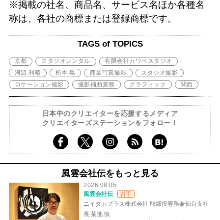
※掲載の社名、商品名、サービス名ほか各種名
称は、各社の商標または登録商標です。
TAGS of TOPICS
京都
スタジオレンタル
有限会社カワベスタジオ
河辺 利晴
松本 晃
商業写真撮影
スタジオ撮影
ロケーション撮影
撮影補助業務
グラフィック
関西
日本中のクリエイターを応援するメディア
クリエイターズステーションをフォロー！
風雲会社伝をもっと見る
2026.08.05
風雲会社伝
岩手
ニイタカプラス株式会社 取締役専務兼仙台支社
長 菊池 慎