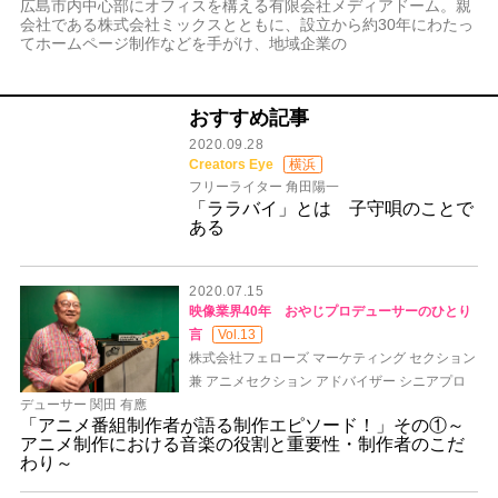
広島市内中心部にオフィスを構える有限会社メディアドーム。親
会社である株式会社ミックスとともに、設立から約30年にわたっ
てホームページ制作などを手がけ、地域企業の
おすすめ記事
2020.09.28
Creators Eye
横浜
フリーライター 角田陽一
「ララバイ」とは 子守唄のことで
ある
2020.07.15
映像業界40年 おやじプロデューサーのひとり
言
Vol.13
株式会社フェローズ マーケティング セクション
兼 アニメセクション アドバイザー シニアプロ
デューサー 関田 有應
「アニメ番組制作者が語る制作エピソード！」その①～
アニメ制作における音楽の役割と重要性・制作者のこだ
わり～