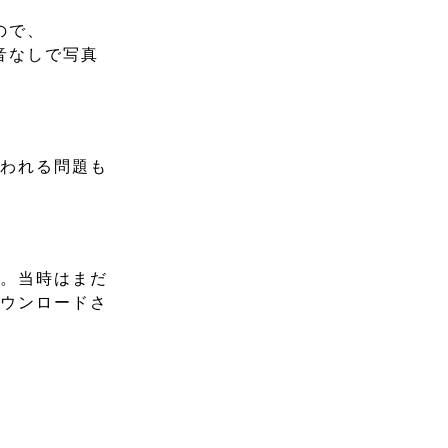
ので、
音なしで写真
使われる問題も
。
た。当時はまだ
ダウンロードさ