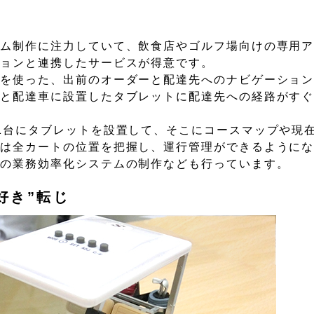
テム制作に注力していて、飲食店やゴルフ場向けの専用
ションと連携したサービスが得意です。
トを使った、出前のオーダーと配達先へのナビゲーショ
ると配達車に設置したタブレットに配達先への経路がす
1台にタブレットを設置して、そこにコースマップや現
では全カートの位置を把握し、運行管理ができるように
園の業務効率化システムの制作なども行っています。
好き”転じ