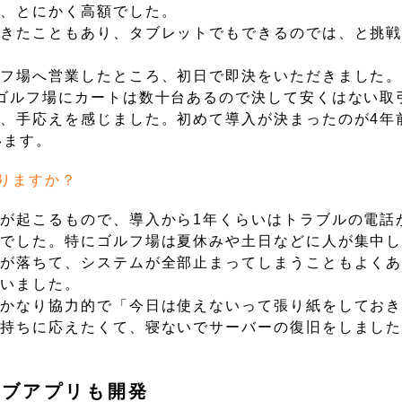
で、とにかく高額でした。
てきたこともあり、タブレットでもできるのでは、と挑
ルフ場へ営業したところ、初日で即決をいただきました
ゴルフ場にカートは数十台あるので決して安くはない取
、手応えを感じました。初めて導入が決まったのが4年
います。
りますか？
が起こるもので、導入から1年くらいはトラブルの電話
うでした。特にゴルフ場は夏休みや土日などに人が集中
ーが落ちて、システムが全部止まってしまうこともよく
ていました。
もかなり協力的で「今日は使えないって張り紙をしてお
気持ちに応えたくて、寝ないでサーバーの復旧をしまし
ィブアプリも開発