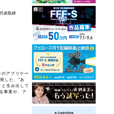
代表取締
ンのアプリケー
発した、“あ
々と生み出して
る事業や、ア