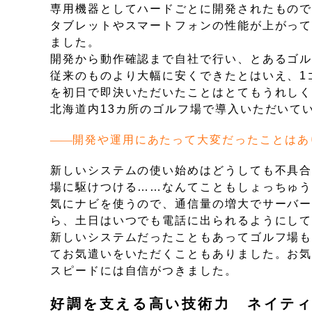
専用機器としてハードごとに開発されたもの
タブレットやスマートフォンの性能が上がっ
ました。
開発から動作確認まで自社で行い、とあるゴ
従来のものより大幅に安くできたとはいえ、1
を初日で即決いただいたことはとてもうれしく
北海道内13カ所のゴルフ場で導入いただいて
開発や運用にあたって大変だったことはあ
新しいシステムの使い始めはどうしても不具合
場に駆けつける……なんてこともしょっちゅ
気にナビを使うので、通信量の増大でサーバ
ら、土日はいつでも電話に出られるようにし
新しいシステムだったこともあってゴルフ場
てお気遣いをいただくこともありました。お
スピードには自信がつきました。
好調を支える高い技術力 ネイテ