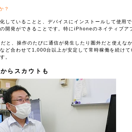
か？
特化していることと、デバイスにインストールして使用
開発ができることです。特にiPhoneのネイティブア
リだと、操作のたびに通信が発生したり圏外だと使えな
など合わせて1,000台以上が安定して常時稼働を続け
ます。
業からスカウトも