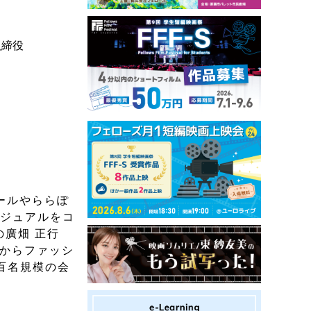
取締役
ールやららぽ
カジュアルをコ
廣畑 正行
頃からファッシ
百名規模の会