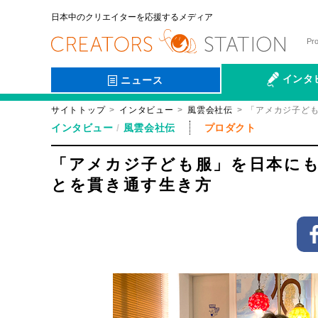
日本中のクリエイターを応援するメディア
Pr
インタ
ニュース
サイトトップ
インタビュー
風雲会社伝
「アメカジ子ど
会社伝
インタビュー
風雲会社伝
プロダクト
「アメカジ子ども服」を日本に
とを貫き通す生き方