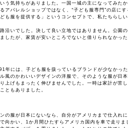
という気持ちがありました。一国一城の主になってみた
るアパレルショップではなく、“子ども服専門”の店にす
子ども服を提供する」というコンセプトで、私たちらし
道路沿いでした。決して良い立地ではありません。公園
りましたが、家賃が安いところでないと借りられなかっ
991年には、子ども服を扱っているブランドが少なかっ
アル風のかわいいデザインの洋服で、そのような服が日
売り上げもまったく伸びませんでした。一時は家計が苦
たこともありました。
インの服が日本にないなら、自分がアメリカまで仕入れ
で向かい、1か月間ひたすらアメリカ国内を車で走りまし