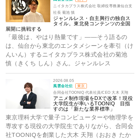
ニイタカプラス株式会社 取締役専務兼仙台支
社長 菊池 慎
ジャンルレス・自主興行の独自ス
タイル。東北発コンテンツの全国
展開に挑戦する
「最後は、やはり熱量です」――そう語るの
は、仙台から東北のエンタメシーンを牽引（け
んいん）するニイタカプラス株式会社の菊池
慎（きくち しん）さん。ジャンルレス
2026.08.05
風雲会社伝
東京
合同会社TOONIQ 代表社員/CEO 大木 天翔
アニメ制作現場をDXで改革！現役
大学院生が率いるTOONIQ 目指
すのは「新たな業界標準」
東京理科大学で量子コンピューターや物理学を
専攻する現役の大学院生でありながら、合同会
社TOONIQを創業した大木 天翔（おおき たか