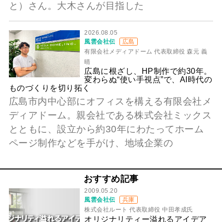
と）さん。大木さんが目指した
2026.08.05
風雲会社伝
広島
有限会社メディアドーム 代表取締役 森元 義
晴
広島に根ざし、HP制作で約30年。
変わらぬ“使い手視点”で、AI時代の
ものづくりを切り拓く
広島市内中心部にオフィスを構える有限会社メ
ディアドーム。親会社である株式会社ミックス
とともに、設立から約30年にわたってホーム
ページ制作などを手がけ、地域企業の
おすすめ記事
2009.05.20
風雲会社伝
兵庫
株式会社ルート 代表取締役 中田孝成氏
オリジナリティー溢れるアイデア