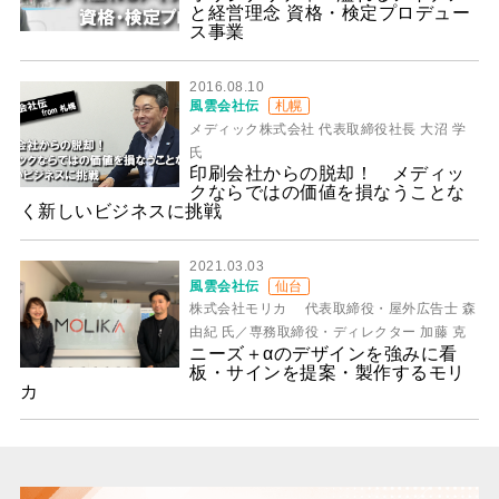
と経営理念 資格・検定プロデュー
ス事業
2016.08.10
風雲会社伝
札幌
メディック株式会社 代表取締役社長 大沼 学
氏
印刷会社からの脱却！ メディッ
クならではの価値を損なうことな
く新しいビジネスに挑戦
2021.03.03
風雲会社伝
仙台
株式会社モリカ 代表取締役・屋外広告士 森
由紀 氏／専務取締役・ディレクター 加藤 克
ニーズ＋αのデザインを強みに看
板・サインを提案・製作するモリ
カ