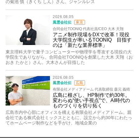
の菊池 慎（きくち しん）さん。ジャンルレス
2026.08.05
風雲会社伝
東京
合同会社TOONIQ 代表社員/CEO 大木 天翔
アニメ制作現場をDXで改革！現役
大学院生が率いるTOONIQ 目指す
のは「新たな業界標準」
東京理科大学で量子コンピューターや物理学を専攻する現役の大
学院生でありながら、合同会社TOONIQを創業した大木 天翔（お
おき たかと）さん。大木さんが目指した
2026.08.05
風雲会社伝
広島
有限会社メディアドーム 代表取締役 森元 義晴
広島に根ざし、HP制作で約30年。
変わらぬ“使い手視点”で、AI時代の
ものづくりを切り拓く
広島市内中心部にオフィスを構える有限会社メディアドーム。親
会社である株式会社ミックスとともに、設立から約30年にわたっ
てホームページ制作などを手がけ、地域企業の