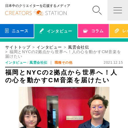
日本中のクリエイターを応援するメディア
ニュース
コラム
レ
インタビュー
サイトトップ
インタビュー
風雲会社伝
福岡とNYCの2拠点から世界へ！人の心を動かすCM音楽を
届けたい
インタビュー
風雲会社伝
職種その他
2021.12.15
福岡とNYCの2拠点から世界へ！人
の心を動かすCM音楽を届けたい