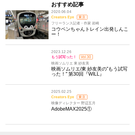
おすすめ記事
2020.06.04
Creators Eye
東京
フリーランス記者・作家 岩崎
コウペンちゃんトレイン出発しんこ
ー！
2023.12.26
もう試写った！
Vol.30
映画ソムリエ 東 紗友美
映画ソムリエ/東 紗友美の”もう試写
った！” 第30回『WILL』
2025.02.25
Creators Eye
東京
映像ディレクター 野辺五月
AdobeMAX2025①