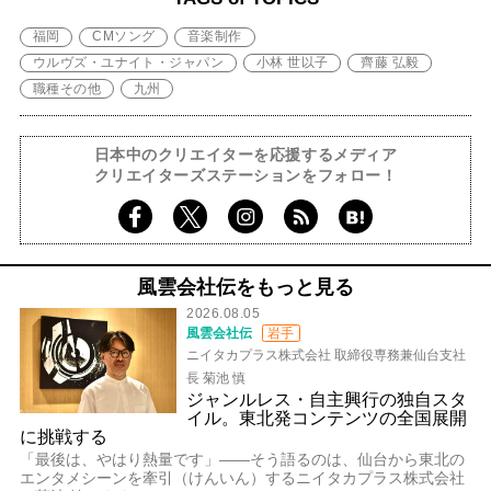
福岡
CMソング
音楽制作
ウルヴズ・ユナイト・ジャパン
小林 世以子
齊藤 弘毅
職種その他
九州
日本中のクリエイターを応援するメディア
クリエイターズステーションをフォロー！
風雲会社伝をもっと見る
2026.08.05
風雲会社伝
岩手
ニイタカプラス株式会社 取締役専務兼仙台支社
長 菊池 慎
ジャンルレス・自主興行の独自スタ
イル。東北発コンテンツの全国展開
に挑戦する
「最後は、やはり熱量です」――そう語るのは、仙台から東北の
エンタメシーンを牽引（けんいん）するニイタカプラス株式会社