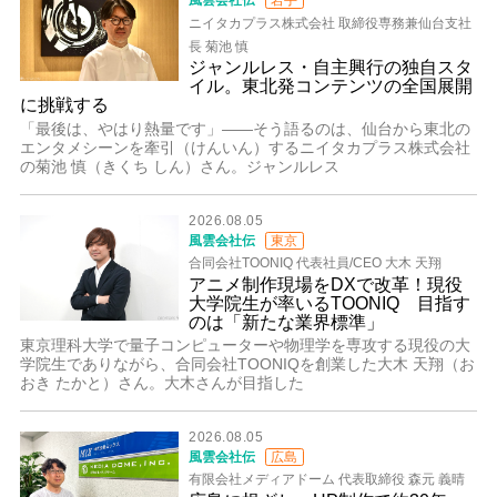
風雲会社伝
岩手
ニイタカプラス株式会社 取締役専務兼仙台支社
長 菊池 慎
ジャンルレス・自主興行の独自スタ
イル。東北発コンテンツの全国展開
に挑戦する
「最後は、やはり熱量です」――そう語るのは、仙台から東北の
エンタメシーンを牽引（けんいん）するニイタカプラス株式会社
の菊池 慎（きくち しん）さん。ジャンルレス
2026.08.05
風雲会社伝
東京
合同会社TOONIQ 代表社員/CEO 大木 天翔
アニメ制作現場をDXで改革！現役
大学院生が率いるTOONIQ 目指す
のは「新たな業界標準」
東京理科大学で量子コンピューターや物理学を専攻する現役の大
学院生でありながら、合同会社TOONIQを創業した大木 天翔（お
おき たかと）さん。大木さんが目指した
2026.08.05
風雲会社伝
広島
有限会社メディアドーム 代表取締役 森元 義晴