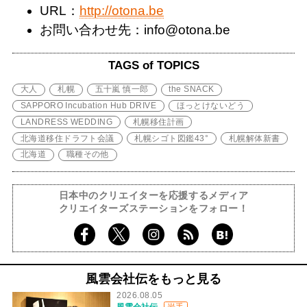
URL：
http://otona.be
お問い合わせ先：info@otona.be
TAGS of TOPICS
大人
札幌
五十嵐 慎一郎
the SNACK
SAPPORO Incubation Hub DRIVE
ほっとけないどう
LANDRESS WEDDING
札幌移住計画
北海道移住ドラフト会議
札幌シゴト図鑑43°
札幌解体新書
北海道
職種その他
日本中のクリエイターを応援するメディア
クリエイターズステーションをフォロー！
風雲会社伝をもっと見る
2026.08.05