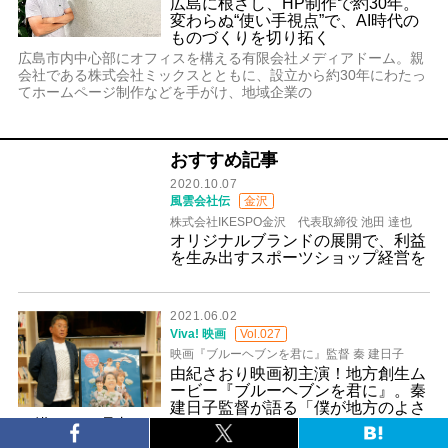
広島に根ざし、HP制作で約30年。
変わらぬ“使い手視点”で、AI時代の
ものづくりを切り拓く
広島市内中心部にオフィスを構える有限会社メディアドーム。親
会社である株式会社ミックスとともに、設立から約30年にわたっ
てホームページ制作などを手がけ、地域企業の
おすすめ記事
2020.10.07
風雲会社伝
金沢
株式会社IKESPO金沢 代表取締役 池田 達也
オリジナルブランドの展開で、利益
を生み出すスポーツショップ経営を
2021.06.02
Viva! 映画
Vol.027
映画『ブルーヘブンを君に』監督 秦 建日子
由紀さおり映画初主演！地方創生ム
ービー『ブルーヘブンを君に』。秦
建日子監督が語る「僕が地方のよさ
を描きたい理由」