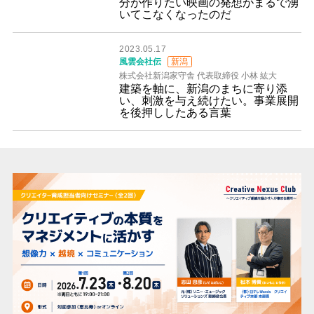
分が作りたい映画の発想がまるで湧
いてこなくなったのだ
2023.05.17
風雲会社伝
新潟
株式会社新潟家守舎 代表取締役 小林 紘大
建築を軸に、新潟のまちに寄り添
い、刺激を与え続けたい。事業展開
を後押ししたある言葉