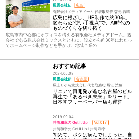
風雲会社伝
広島
有限会社メディアドーム 代表取締役 森元 義晴
広島に根ざし、HP制作で約30年。
変わらぬ“使い手視点”で、AI時代の
ものづくりを切り拓く
広島市内中心部にオフィスを構える有限会社メディアドーム。親
会社である株式会社ミックスとともに、設立から約30年にわたっ
てホームページ制作などを手がけ、地域企業の
おすすめ記事
2024.05.08
風雲会社伝
名古屋
屋上とそら株式会社 代表取締役 堀江 浩彰
リニアで再開発が進む名古屋のビル
再生で「あるべき未来」をリード。
日本初フリーペーパー店も運営
2019.09.04
井筒和幸の Get It Up !
Vol.017
井筒和幸の Get It Up ! 井筒 和幸
初めて、ボクは病んでしまった。自