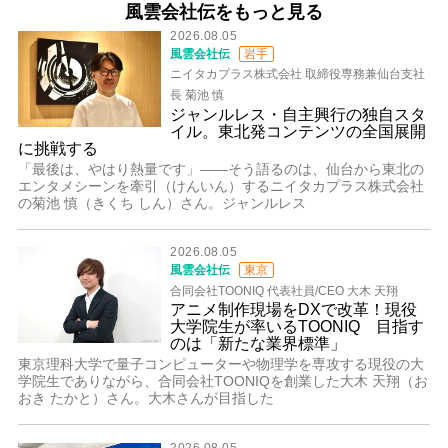
風雲会社伝をもっと見る
2026.08.05
風雲会社伝
岩手
ニイタカプラス株式会社 取締役専務兼仙台支社
長 菊池 慎
ジャンルレス・自主興行の独自スタ
イル。東北発コンテンツの全国展開
に挑戦する
「最後は、やはり熱量です」――そう語るのは、仙台から東北の
エンタメシーンを牽引（けんいん）するニイタカプラス株式会社
の菊池 慎（きくち しん）さん。ジャンルレス
2026.08.05
風雲会社伝
東京
合同会社TOONIQ 代表社員/CEO 大木 天翔
アニメ制作現場をDXで改革！現役
大学院生が率いるTOONIQ 目指す
のは「新たな業界標準」
東京理科大学で量子コンピューターや物理学を専攻する現役の大
学院生でありながら、合同会社TOONIQを創業した大木 天翔（お
おき たかと）さん。大木さんが目指した
2026.08.05