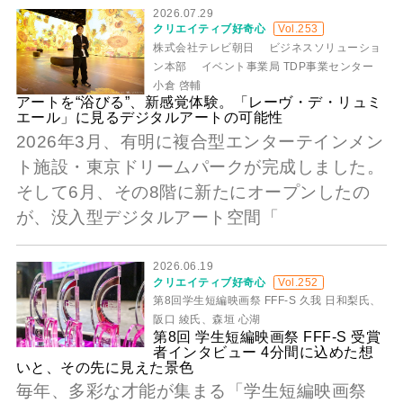
2026.07.29
クリエイティブ好奇心
Vol.253
株式会社テレビ朝日 ビジネスソリューショ
ン本部 イベント事業局 TDP事業センター
小倉 啓輔
アートを“浴びる”、新感覚体験。「レーヴ・デ・リュミ
エール」に見るデジタルアートの可能性
2026年3月、有明に複合型エンターテインメン
ト施設・東京ドリームパークが完成しました。
そして6月、その8階に新たにオープンしたの
が、没入型デジタルアート空間「
2026.06.19
クリエイティブ好奇心
Vol.252
第8回学生短編映画祭 FFF-S 久我 日和梨氏、
阪口 綾氏、森垣 心湖
第8回 学生短編映画祭 FFF-S 受賞
者インタビュー 4分間に込めた想
いと、その先に見えた景色
毎年、多彩な才能が集まる「学生短編映画祭