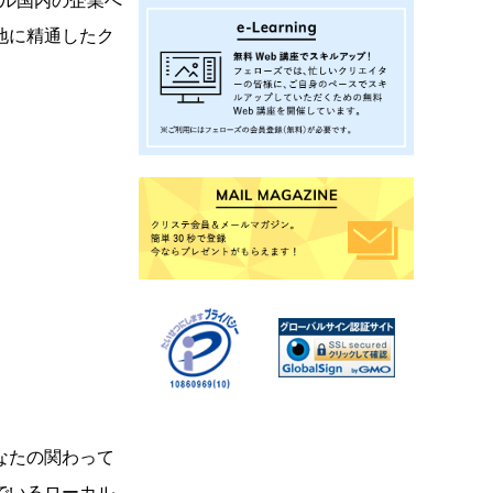
ガポール国内の企業へ
地に精通したク
なたの関わって
でいるローカル