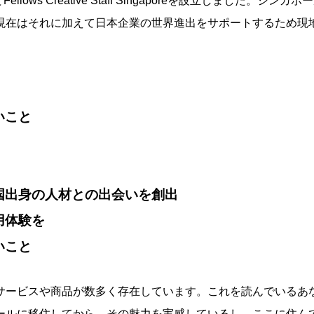
ws Creative Staff Singaporeを設立しました。シン
現在はそれに加えて日本企業の世界進出をサポートするため現
。
いこと
」
い国出身の人材との出会いを創出
用体験を
いこと
サービスや商品が数多く存在しています。これを読んでいるあ
ールに移住してから、その魅力を実感しているし、ここに住ん