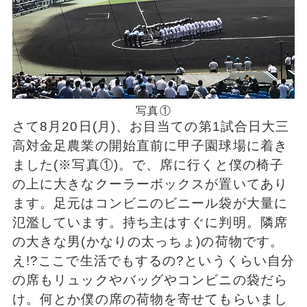
写真①
さて8月20日(月)、お目当ての第1試合日大三
高対金足農業の開始直前に甲子園球場に着き
ました(※写真①)。で、席に行くと僕の椅子
の上に大きなクーラーボックスが置いてあり
ます。足元はコンビニのビニール袋が大量に
氾濫しています。持ち主はすぐに判明。隣席
の大きな男(かなりの太っちょ)の荷物です。
え!?ここで生活でもするの?というくらい自分
の席もリュックやバッグやコンビニの袋だら
け。何とか僕の席の荷物を寄せてもらいまし