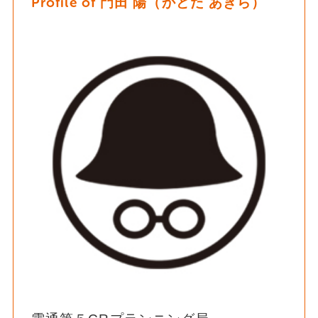
Profile of 門田 陽（かどた あきら）