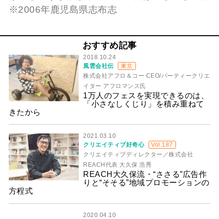
※2006年鹿児島県志布志
おすすめ記事
2018.10.24
風雲会社伝
東京
株式会社アフロ＆コー CEO/パーティークリエ
イター アフロマンス氏
1万人のフェスを実現できるのは、
「小さなしくじり」を積み重ねて
きたから
2021.03.10
クリエイティブ好奇心
Vol.187
クリエイティブディレクター／株式会社
REACH代表 大久保 浩秀
REACH大久保流・“ささる”広告作
りと“そそる”地域プロモーションの
方程式
2020.04.10