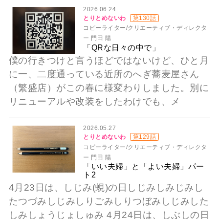
2026.06.24
とりとめないわ
第130話
コピーライター/クリエーティブ・ディレクタ
ー 門田 陽
「QRな日々の中で」
僕の行きつけと言うほどではないけど、ひと月
に一、二度通っている近所のへぎ蕎麦屋さん
（繁盛店）がこの春に様変わりしました。別に
リニューアルや改装をしたわけでも、メ
2026.05.27
とりとめないわ
第129話
コピーライター/クリエーティブ・ディレクタ
ー 門田 陽
「いい夫婦」と「よい夫婦」パー
ト2
4月23日は、しじみ(蜆)の日しじみしみじみし
たつづみしじみしりごみしりつぼみしじみした
しみしょうじょしゅみ 4月24日は、しぶしの日