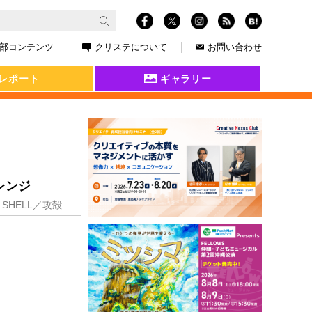
部コンテンツ
クリステについて
お問い合わせ
レポート
ギャラリー
レンジ
漫画家・士郎正宗さんによるSFコミック「攻殻機動隊」。1995年に公開された映画『GHOST IN THE SHELL／攻殻機動隊』は、練り込まれた近未来世界の