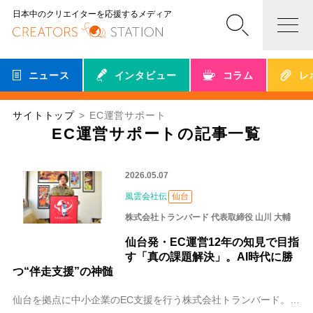
日本中のクリエイターを応援するメディア
ニュース
インタビュー
コラム
レ
サイトトップ
EC運営サポート
EC運営サポートの記事一覧
2026.05.07
風雲会社伝
仙台
株式会社トランバード 代表取締役 山川 大輔
仙台発・EC運営12年の知見で目指
す「真の課題解決」。AI時代に勝
つ“伴走支援”の神髄
仙台を拠点に中小企業のEC支援を行う株式会社トランバード。代表の山川大輔（やまかわ だいすけ）さんは、12年間のEC運営で培った「経営者視点」を武器に、戦略立案