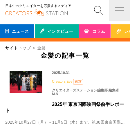
日本中のクリエイターを応援するメディア
ニュース
インタビュー
コラム
レ
サイトトップ
金髪
金髪の記事一覧
2025.10.31
Creators Eye
東京
クリエイターズステーション編集部 編集者
M.N
2025年 東京国際映画祭前半レポー
ト
2025年10月27日（月）～11月5日（水）まで、第38回東京国際映画祭が開催中！ 今年はクリエイターズステーションが東京国際映画祭に初取材！気づけばもう前半