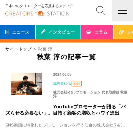
日本中のクリエイターを応援するメディア
ニュース
インタビュー
コラム
レ
サイトトップ
秋葉 淳
秋葉 淳の記事一覧
2024.06.05
風雲会社伝
仙台
株式会社R＆Jプロモーション 代表取締役 秋葉
淳
YouTubeプロモーターが語る「バ
ズらせる必要ない」。目指す顧客の増収とハワイ進出
SNS動画に特化したプロモーションを行う仙台の株式会社R＆Jプロモーション。代表取締役秋葉 淳（あきば じゅん）さんは、「とにかく起業したい」という思いで会社を