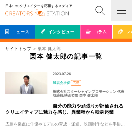
日本中のクリエイターを応援するメディア
ニュース
インタビュー
コラム
レ
サイトトップ
栗本 健太郎
栗本 健太郎の記事一覧
2023.07.26
風雲会社伝
広島
株式会社スターシャインプロモーション 代表
取締役/映画監督 栗本 健太郎
自分の能力や頑張りが評価される
クリエイティブに魅力を感じ、異業種から転身起業
広島を拠点に俳優やモデルの育成・派遣、映画制作などを手掛ける、株式会社スターシャインプロモーション。「映画クオリティの動画制作」にも定評があります。代表で映画監