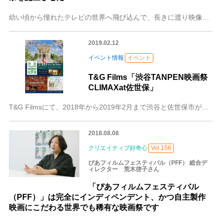
幼い頃から憧れたテレビの世界へ飛び込んで、長きに渡り映像制作に関わってきた志岐誠氏。プロデューサーや監督業だけでなく、現在、渋谷と佐世保の街で連動した映画祭を主
2019.02.12
イベント情報
イベント
T&G Films「渋谷TANPEN映画祭
CLIMAXat佐世保」
T&G Filmsにて、2018年から2019年2月まで渋谷と佐世保市が共同で開催している渋谷TANPEN映画祭CLIMAXat佐世保の優秀作品ばかり集
2018.08.08
クリエイティブ好奇心
Vol.156
ぴあフィルムフェスティバル（PFF） 総合デ
ィレクター 荒木啓子さん
「ぴあフィルムフェスティバル
（PFF）」は完全にインディペンデント、かつ自主製作
映画にこだわる世界でも稀有な映画祭です