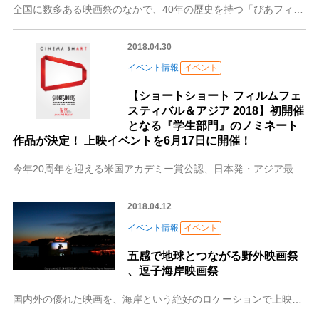
全国に数多ある映画祭のなかで、40年の歴史を持つ「ぴあフィルムフェスティバル」（以下PFF）。“新しい才能の発見と育成”を掲げ、多くのすぐれた監督と映画を世に紹
2018.04.30
イベント情報
イベント
【ショートショート フィルムフェ
スティバル＆アジア 2018】初開催
となる『学生部門』のノミネート
作品が決定！ 上映イベントを6月17日に開催！
今年20周年を迎える米国アカデミー賞公認、日本発・アジア最大級の国際短編映画祭「ショートショート フィルムフェスティバル & アジア2018」(開催期間
2018.04.12
イベント情報
イベント
五感で地球とつながる野外映画祭
、逗子海岸映画祭
国内外の優れた映画を、海岸という絶好のロケーションで上映する屋外型の映画祭「逗子海岸映画祭」。プロデュースするのは、このエリア出身のクリエーターやアーティストで