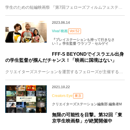
学生のための短編映画祭 『第7回フェローズフィルムフェスティバル学生部門』募集！ 4分以内のショートフィルム作品募集 【応募期間】2024年7月1日（月）～9月
2023.06.14
Viva! 映画
Vol.52
『プレイステーションも持って行きなさ
い！』学生監督 ウラソフ・セルゲイ
FFF-S BEYONDでイスラエル出身
の学生監督が掴んだチャンス！「映画に国境はない」
クリエイターズステーションを運営するフェローズが主催する若手映画作家応援プロジェクト「FFF-S BEYOND」は、「フェローズフィルムフェスティバル学生部門（
2021.10.22
Creators Eye
東京
クリエイターズステーション編集部 編集者M
無限の可能性を目撃。第32回「東
京学生映画祭」が絶賛開催中