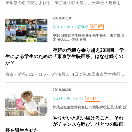
東学祭の名で親しまれる「東京学生映画祭」。日本最大規模を誇る学生映画祭が第32回目を迎える。 弊社・株式会社フェローズが協賛するこの映画祭の2日目、20日（水）
2019.07.10
クリエイティブ好奇心
Vol.167
第30回東京学生映画祭企画委員会 進行部 久
米 修人氏、佐渡 春香
存続の危機を乗り越え30回目 学
生による学生のための「東京学生映画祭」はなぜ続くの
か？
東京・渋谷のユーロライブで8月3、4日に第30回東京学生映画祭（同企画委員会主催）が開かれます。日本映画界の第一線で活躍する有名監督らを輩出してきましたが、昨年
2019.06.26
あの人に会いたい！
Vol.164
株式会社佐世保映像社 代表取締役社長 志岐 誠
やりたいと思い続けること。それ
がチャンスを呼び、ひとつの映画
祭を誕生させた