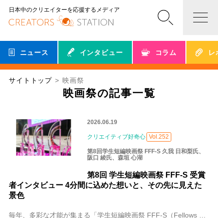
日本中のクリエイターを応援するメディア
ニュース
インタビュー
コラム
レ
サイトトップ
映画祭
映画祭の記事一覧
2026.06.19
クリエイティブ好奇心
Vol.252
第8回学生短編映画祭 FFF-S 久我 日和梨氏、
阪口 綾氏、森垣 心湖
第8回 学生短編映画祭 FFF-S 受賞
者インタビュー 4分間に込めた想いと、その先に見えた
景色
毎年、多彩な才能が集まる「学生短編映画祭 FFF-S（Fellows Film Festival for Students）」。第8回学生短編映画祭 FFF-S