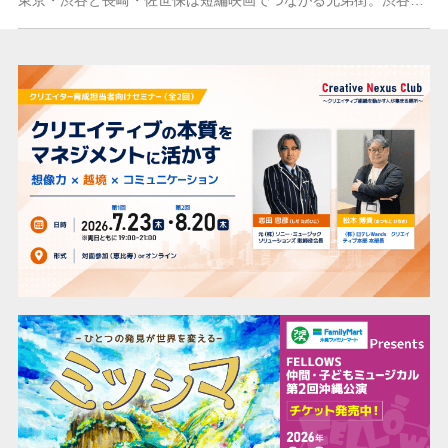
東京・渋谷と長崎・佐世保は短編映画でつながる兄弟街。渋谷TANPEN 映画祭CLIMAXat 佐世保（略称：STFF-S）は、世界で活躍できる映像作家と俳優を発