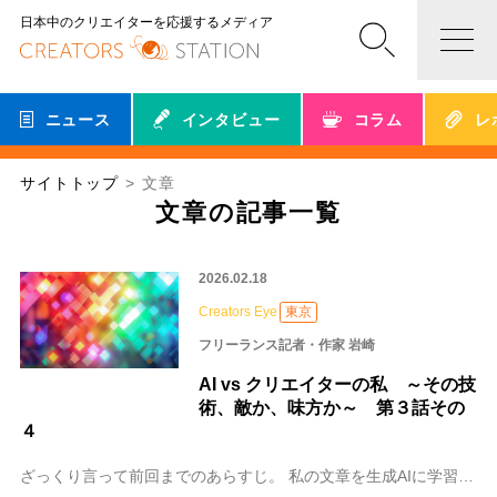
日本中のクリエイターを応援するメディア
ニュース
インタビュー
コラム
レ
サイトトップ
文章
文章の記事一覧
2026.02.18
Creators Eye
東京
フリーランス記者・作家 岩崎
AI vs クリエイターの私 ～その技
術、敵か、味方か～ 第３話その
４
ざっくり言って前回までのあらすじ。 私の文章を生成AIに学習させた上でそれぞれに文章を生成させ、そして互いの文章を評価させたら面白いことになるんじゃ？ さぁAI