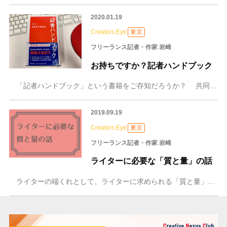
2020.01.19
Creators Eye
東京
フリーランス記者・作家 岩崎
お持ちですか？記者ハンドブック
「記者ハンドブック」という書籍をご存知だろうか？ 共同通信社が発行している新聞用字用語集（＝辞典）で、ほぼ全ての新聞社・新聞記者がこれを参考に原稿を書いてい
2019.09.19
Creators Eye
東京
フリーランス記者・作家 岩崎
ライターに必要な「質と量」の話
ライターの端くれとして、ライターに求められる「質と量」について話そう。一部私見が混ざっていることをお許しいただきたい。 まずは質について。 もし ①原稿を