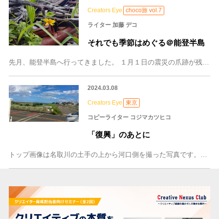
Creators Eye
choco旅 vol.7
ライター 加藤 デコ
それでも季節はめぐる＠能登半島
先月、能登半島へ行ってきました。 １月１日の震災の爪跡が残る中、それでも少しずつ状況が変化していることを実感。 ただ、このスピードでよいのか？ 半年以上かかって
2024.03.08
Creators Eye
東京
コピーライター コジマカツヒコ
「復興」のあとに
トップ画像は名取川の土手の上から河口側を撮った写真です。画面左手が名取川で右手が土手、 正面の奥に仙台湾の海が見えます。 テレビのニ