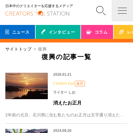
日本中のクリエイターを応援するメディア
ニュース
インタビュー
コラム
レ
サイトトップ
復興
復興の記事一覧
2026.01.21
Creators Eye
金沢
ライター しお
消えたお正月
2年前の元旦、石川県に住む私たちのお正月は文字通り消えた。 火を使っている時に余震が来たら怖いから、お正月用に用意していたご馳走は調理できず、避難するかもしれな
2024.08.20