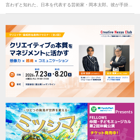
言わずと知れた、日本を代表する芸術家・岡本太郎。彼が手掛けた作品と発した言葉をモチーフに制作されたのが、「TAROMAN 岡本太郎式特撮活劇」です。「太陽の塔」