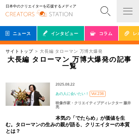
日本中のクリエイターを応援するメディア
ニュース
インタビュー
コラム
レ
サイトトップ
大長編 タローマン 万博大爆発
大長編 タローマン 万博大爆発の記事
一覧
2025.08.22
あの人に会いたい！
Vol.236
映像作家・クリエイティブディレクター 藤井
亮
本気の「でたらめ」が価値を生
む。タローマンの生みの親が語る、クリエイターの本質
とは？