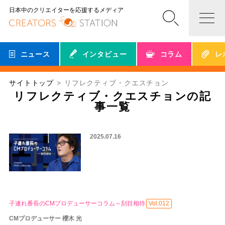
日本中のクリエイターを応援するメディア
ニュース
インタビュー
コラム
レ
サイトトップ
リフレクティブ・クエスチョン
リフレクティブ・クエスチョンの記
事一覧
2025.07.16
子連れ番長のCMプロデューサーコラム～刮目相待
Vol.012
CMプロデューサー 櫻木 光