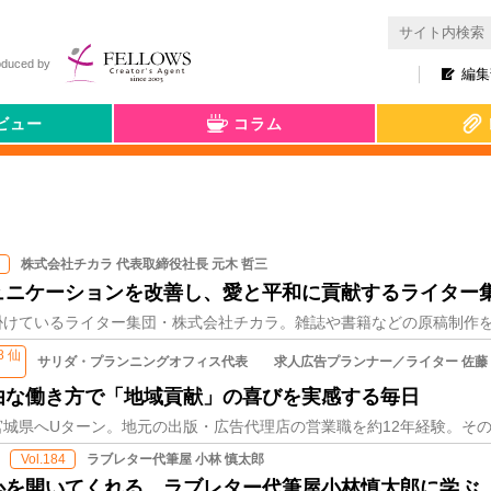
oduced by
編集
ビュー
コラム
株式会社チカラ 代表取締役社長 元木 哲三
ュニケーションを改善し、愛と平和に貢献するライター
48 仙
サリダ・プランニングオフィス代表 求人広告プランナー／ライター 佐藤
台
由な働き方で「地域貢献」の喜びを実感する毎日
ラブレター代筆屋 小林 慎太郎
Vol.184
心を開いてくれる。ラブレター代筆屋小林慎太郎に学ぶ