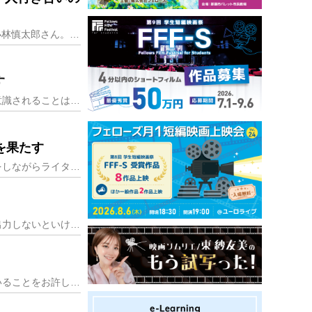
IT企業の人事部で働きながら、気持ちを伝えたい人をサポートする「ラブレター代筆屋」をしている小林慎太郎さん。 依頼者になりきって、ラブレターを書く。その活動を支
す
新聞や書籍、雑誌などの文章が、校正・校閲の専門家によってチェックされていることは、一般的に意識されることは少ないかもしれません。印刷物などの文章で明らかに間違っ
を果たす
加賀百万石の歴史に培われ、幅広い伝統工芸や多彩な食文化を今に伝える街、金沢。この地で子育てをしながらライターとして起業し、多くの人に地域の文化を伝えたいと意気込
ライティングは誰かに読んでもらわないと始まらない。不特定多数に読んでもらうには、どこかに出力しないといけない。かと言って、ブログやサイトを立ち上げても直ちにア
ライターの端くれとして、ライターに求められる「質と量」について話そう。一部私見が混ざっていることをお許しいただきたい。 まずは質について。 もし ①原稿を