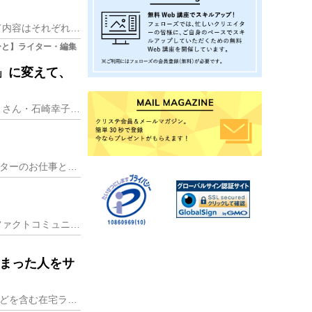
「書く」ということをお仕事にして６年くらいになる。派遣だったり業務委託だったり、仕事によって内容はそれぞれ違ったりもしたが、途切れなく続けてきたのはこのくらいだ
くひと】ライター・編集
」に変えて、
カメラマンと編集者・ライター、それぞれのジャンルで活躍する名古屋出身の新井亮（あらいりょう）さん・石崎幸子（いしざきさちこ）さんご夫妻。紙媒体である雑誌・ムック
コピーライターとして、数々のヒット商品を⼿がけてきた葉⽉蓮(はずきれん)さん。現在、コピーライターのお仕事と並⾏して、京都の⼥⼦⼤学にて、学校案内やパンフレット
企業のブランディングやマーケティング戦略に、クリエイティブの力はどこまで寄与できるのか。デファクトコミュニケーションズはそんなテーマに真正面から挑み、事業を拡大
しまった人をサ
今回ご紹介するのは、文章のライティングに特化した企業である株式会社YOSCAです。主婦や学生などを含む在宅ライターのまとめ役となり、Webサイトなどを立ち上げ