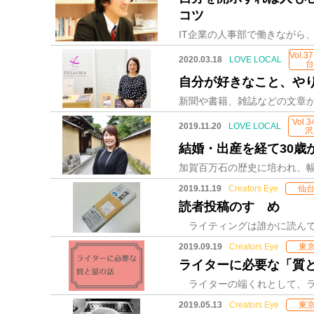
コツ
Vol.
2020.03.18
LOVE LOCAL
自分が好きなこと、や
Vol.3
2019.11.20
LOVE LOCAL
沢
結婚・出産を経て30
2019.11.19
Creators Eye
仙
読者投稿のすゝめ
2019.09.19
Creators Eye
東
ライターに必要な「質
2019.05.13
Creators Eye
東