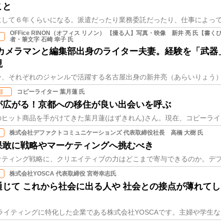
こと
OFFice RINON（オフィス リノン） 【撮る人】写真・映像 新井 亮 氏【書
者・筆文字 石崎 幸子 氏
のカメラマンと編集部出身のライター夫妻。経験を「武器
現
コピーライター 葉月蓮 氏
都
が広がる！京都への移住が良い出会いを呼ぶ
株式会社デファクトコミュニケーションズ 代表取締役社長 高橋 大樹 氏
果敢に戦略やマーケティングへ挑むべき
株式会社YOSCA 代表取締役 宮嵜幸志氏
じて これから社会に出る人や 社会との接点が薄れて