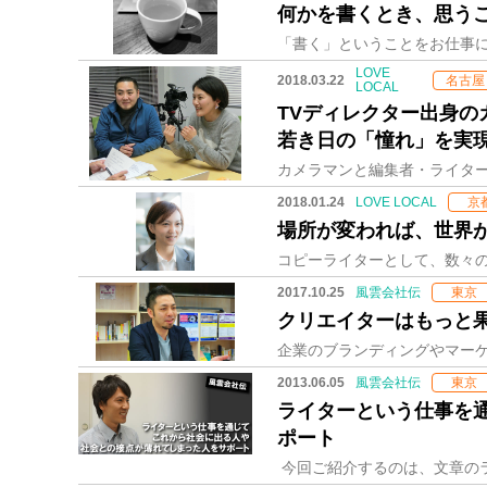
何かを書くとき、思う
LOVE
2018.03.22
名古屋
LOCAL
TVディレクター出身
若き日の「憧れ」を実
2018.01.24
LOVE LOCAL
京
場所が変われば、世界
2017.10.25
風雲会社伝
東京
クリエイターはもっと
2013.06.05
風雲会社伝
東京
ライターという仕事を通
ポート