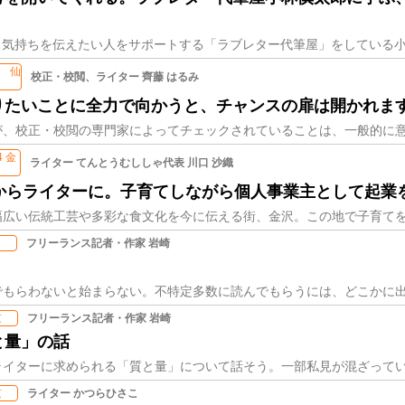
37 仙
校正・校閲、ライター 齊藤 はるみ
台
りたいことに全力で向かうと、チャンスの扉は開かれま
4 金
ライター てんとうむししゃ代表 川口 沙織
歳からライターに。子育てしながら個人事業主として起業
フリーランス記者・作家 岩崎
台
フリーランス記者・作家 岩崎
京
と量」の話
ライター かつらひさこ
京