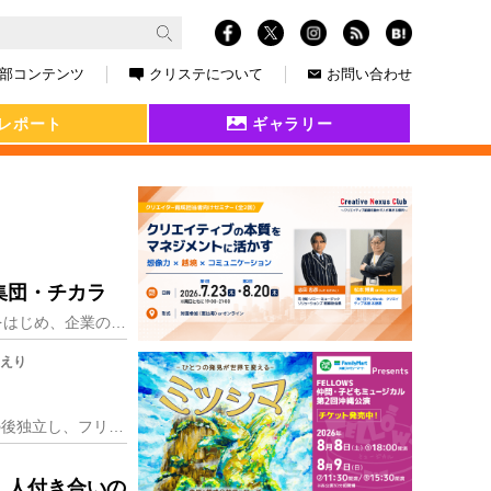
部コンテンツ
クリステについて
お問い合わせ
レポート
ギャラリー
集団・チカラ
福岡を拠点に全国の仕事を手掛けているライター集団・株式会社チカラ。雑誌や書籍などの原稿制作をはじめ、企業のブランディングや、スクールなどライティングを核に事業を
 えり
東京の大学を卒業後、地元・宮城県へUターン。地元の出版・広告代理店の営業職を約12年経験。その後独立し、フリーランスとして求人広告を専門にプランナー、採用コンサ
、人付き合いの