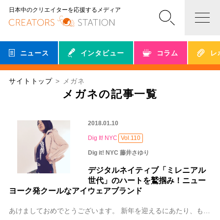
日本中のクリエイターを応援するメディア
ニュース
インタビュー
コラム
レ
サイトトップ
メガネ
メガネの記事一覧
2018.01.10
Dig It! NYC
Vol.110
Dig it! NYC 藤井さゆり
デジタルネイティブ「ミレニアル
世代」のハートを鷲掴み！ニュー
ヨーク発クールなアイウェアブランド
あけましておめでとうございます。 新年を迎えるにあたり、もう何年も使っている古いメガネを新しくしたい！と思い、年末に新しいメガネを買うことにしました。