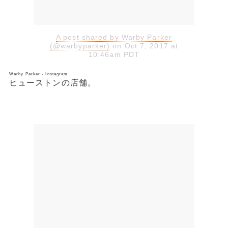
A post shared by Warby Parker
(@warbyparker)
on Oct 7, 2017 at
10:46am PDT
Warby Parker - Instagram
ヒューストンの店舗。