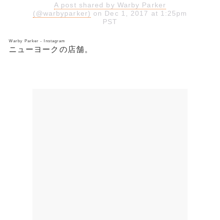
A post shared by Warby Parker
(@warbyparker)
on Dec 1, 2017 at 1:25pm
PST
Warby Parker - Instagram
ニューヨークの店舗。