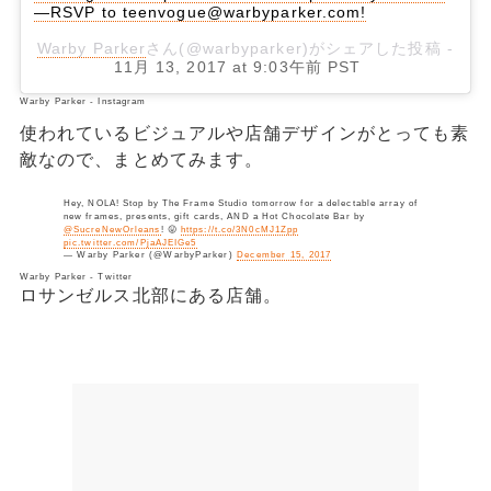
—RSVP to teenvogue@warbyparker.com!
Warby Parker
さん(@warbyparker)がシェアした投稿 -
11月 13, 2017 at 9:03午前 PST
Warby Parker - Instagram
使われているビジュアルや店舗デザインがとっても素
敵なので、まとめてみます。
Hey, NOLA! Stop by The Frame Studio tomorrow for a delectable array of
new frames, presents, gift cards, AND a Hot Chocolate Bar by
@SucreNewOrleans
! 😛
https://t.co/3N0cMJ1Zpp
pic.twitter.com/PjaAJEIGe5
— Warby Parker (@WarbyParker)
December 15, 2017
Warby Parker - Twitter
ロサンゼルス北部にある店舗。