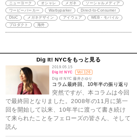
ニューヨーク
オシャレ
メガネ
ソーシャルメディア
ワービーパーカー
Warbyparker
Direct-to-Consumer
DtoC
メガネデザイン
アイウェア
WEB・モバイル
プロダクト
海外
Dig It! NYCをもっと見る
2019.05.15
Dig It! NYC
Vol.126
Dig it! NYC 藤井さゆり
コラム最終回、10年半の振り返り
突然ですが、本コラムは今回
で最終回となりました。2008年の11月に第一
回を開始して以来、10年半に渡って書き続け
て来られたことをフェローズの皆さん、そして
読ん