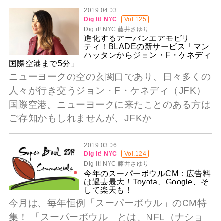
2019.04.03
Dig It! NYC
Vol.125
Dig it! NYC 藤井さゆり
進化するアーバンエアモビリ
ティ！BLADEの新サービス「マン
ハッタンからジョン・F・ケネディ
国際空港まで5分」
ニューヨークの空の玄関口であり、日々多くの
人々が行き交うジョン・F・ケネディ（JFK）
国際空港。ニューヨークに来たことのある方は
ご存知かもしれませんが、JFKか
2019.03.06
Dig It! NYC
Vol.124
Dig it! NYC 藤井さゆり
今年のスーパーボウルCM：広告料
は過去最大！Toyota、Google、そ
して楽天も！
今月は、毎年恒例「スーパーボウル」のCM特
集！ 「スーパーボウル」とは、NFL（ナショ