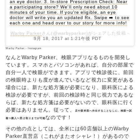
an eye doctor. 3. In-store Prescription Check: Near
a participating store? We'll only need about 10
minutes of your time. If you're eligible, an eye
doctor will write you an updated Rx. Swipe ➡️ to see
each one and head over to our story for more info!
Warby Parker
さん(@warbyparker)がシェアした投稿 -
9月 18, 2017 at 1:21午後 PDT
Warby Parker - Instagram
なんとWarby Parker、検眼アプリなるものを開発し
ています。スマホとパソコンがあれば、自分の部屋で
自分一人で検眼ができます。アプリで検診後に、前回
の検眼時よりも度が進んでいるなど視力に変更がある
場合には、新たな処方箋が必要になり、眼科医による
検診が必要ですが、前回の検診時と同じ視力であるな
らば、新たな処方箋は必要がないので、眼科医に行く
必要はありません。従って、
店や眼科医へ外出することなしに、検眼〜試
なのです！
着〜購入〜受け取りまでが可能
その他の点としては、全米には60店舗以上のWarby
Parker直営店（これがまたオシャレ！）があるので