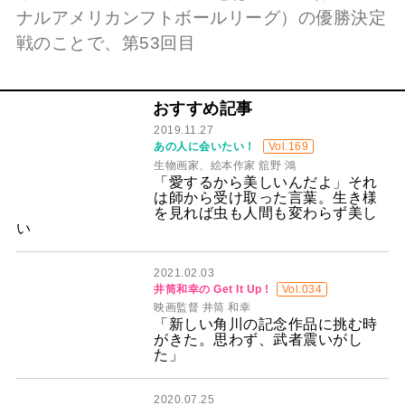
ナルアメリカンフトボールリーグ）の優勝決定
戦のことで、第53回目
おすすめ記事
2019.11.27
あの人に会いたい！
Vol.169
生物画家、絵本作家 舘野 鴻
「愛するから美しいんだよ」それ
は師から受け取った言葉。生き様
を見れば虫も人間も変わらず美し
い
2021.02.03
井筒和幸の Get It Up !
Vol.034
映画監督 井筒 和幸
「新しい角川の記念作品に挑む時
がきた。思わず、武者震いがし
た」
2020.07.25