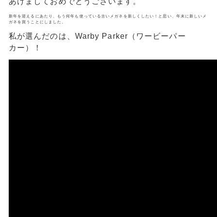
あけましておめでとうございます。
新年を迎えるにあたり、もう何年も使っている古いメガネを新しくしたい！と思い、年末に新しいメ
ガネを買うことにしました。
私が選んだのは、Warby Parker（ワービーパー
カー）！