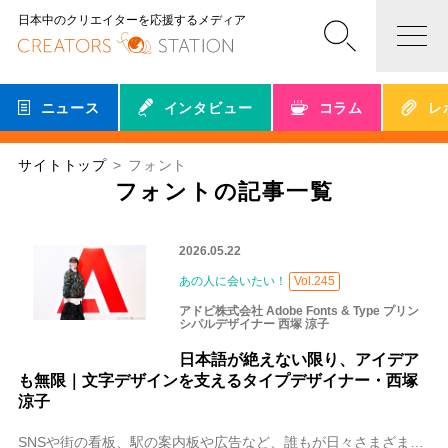
日本中のクリエイターを応援するメディア
ニュース
インタビュー
コラム
レ
サイトトップ
フォント
フォントの記事一覧
2026.05.22
あの人に会いたい！
Vol.245
アドビ株式会社 Adobe Fonts & Type プリン
シパルデザイナー 西塚 涼子
日本語が絶えない限り、アイデア
も無限｜文字デザインを支えるタイプデザイナー・西塚
涼子
SNSや街の看板、駅の案内板や広告など、誰もが日々さまざまなフォントを目にしています。使われているフォントによって読みやすさが違ったり、受ける印象が異なったりす