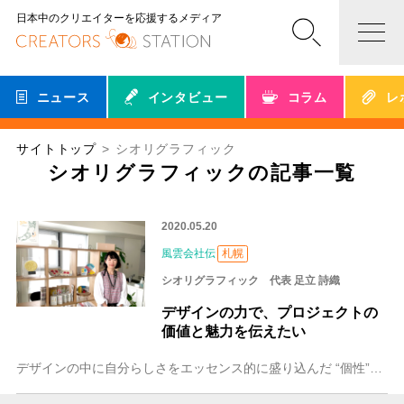
日本中のクリエイターを応援するメディア
ニュース
インタビュー
コラム
レ
サイトトップ
シオリグラフィック
シオリグラフィックの記事一覧
2020.05.20
風雲会社伝
札幌
シオリグラフィック 代表 足立 詩織
デザインの力で、プロジェクトの
価値と魅力を伝えたい
デザインの中に自分らしさをエッセンス的に盛り込んだ “個性”とアイデアで、企業や商品、プロジェクトの魅力を引き出して悩みを解決。新たな息を吹き込む事業発展のサポ