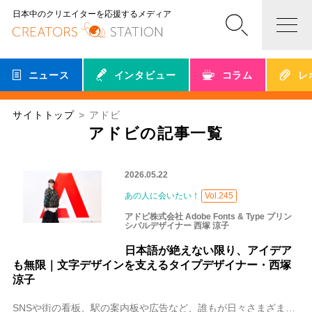
日本中のクリエイターを応援するメディア
ニュース
インタビュー
コラム
レ
サイトトップ
アドビ
アドビの記事一覧
2026.05.22
あの人に会いたい！
Vol.245
アドビ株式会社 Adobe Fonts & Type プリン
シパルデザイナー 西塚 涼子
日本語が絶えない限り、アイデア
も無限｜文字デザインを支えるタイプデザイナー・西塚
涼子
SNSや街の看板、駅の案内板や広告など、誰もが日々さまざまなフォントを目にしています。使われているフォントによって読みやすさが違ったり、受ける印象が異なったりす