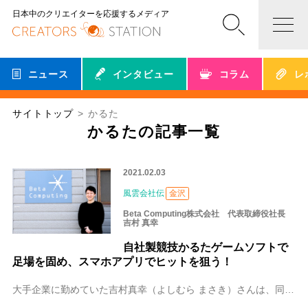
日本中のクリエイターを応援するメディア
ニュース
インタビュー
コラム
レ
サイトトップ
かるた
かるたの記事一覧
2021.02.03
風雲会社伝
金沢
Beta Computing株式会社 代表取締役社長
吉村 真幸
自社製競技かるたゲームソフトで
足場を固め、スマホアプリでヒットを狙う！
大手企業に勤めていた吉村真幸（よしむら まさき）さんは、同僚に誘われるままに会社を辞めて、仲間3人で「Beta Computing株式会社」を立ち上げました。同