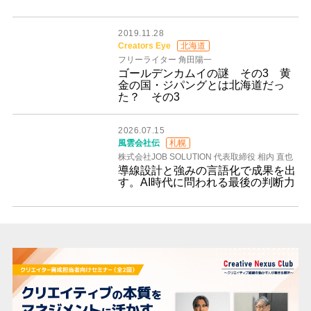
2019.11.28
Creators Eye
北海道
フリーライター 角田陽一
ゴールデンカムイの謎 その3 黄
金の国・ジパングとは北海道だっ
た？ その3
2026.07.15
風雲会社伝
札幌
株式会社JOB SOLUTION 代表取締役 相内 直也
導線設計と強みの言語化で成果を出
す。AI時代に問われる最後の判断力