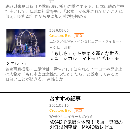
合
終戦以来夏は祈りの季節 夏は祈りの季節である。日本伝統の年中
行事として、仏式に祖霊を弔う「お盆」が伝承されていたことに
加え、昭和20年春から夏に加え苛烈を極める
2026.08.06
Creators Eye
東京
エンタメ批評家・インタビュアー・ライター・
ＭＣ 阪 清和
「もしも」から始まる新たな世界、
ミュージカル「マドモアゼル・モー
ツァルト」
舞台写真撮影・二階堂健 男性として知られるヒーローや歴史上
の人物が「もし本当は女性だったとしたら」と設定してみると、
面白いことが起きる。 男性しか
おすすめ記事
2021.01.10
Creators Eye
東京
WEBクリエイター いのうえ
MX4Dで鬼滅を体感！映画「鬼滅の
刃無限列車編」MX4D版レビュー