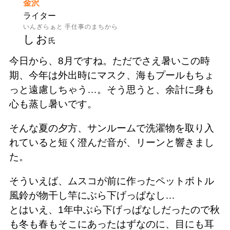
金沢
ライター
いんぎらぁと 手仕事のまちから
しお
氏
今日から、8月ですね。ただでさえ暑いこの時
期、今年は外出時にマスク、海もプールもちょ
っと遠慮しちゃう…。そう思うと、余計に身も
心も蒸し暑いです。
そんな夏の夕方、サンルームで洗濯物を取り入
れていると短く澄んだ音が、リーンと響きまし
た。
そういえば、ムスコが前に作ったペットボトル
風鈴が物干し竿にぶら下げっぱなし…
とはいえ、1年中ぶら下げっぱなしだったので秋
も冬も春もそこにあったはずなのに、目にも耳