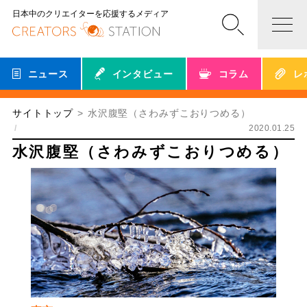
日本中のクリエイターを応援するメディア
ニュース
インタビュー
コラム
レ
サイトトップ
水沢腹堅（さわみずこおりつめる）
2020.01.25
水沢腹堅（さわみずこおりつめる）