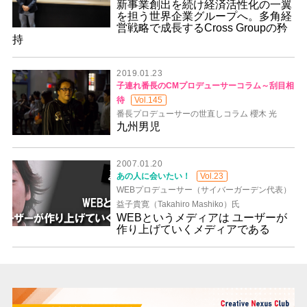
新事業創出を続け経済活性化の一翼
を担う世界企業グループへ。多角経
営戦略で成長するCross Groupの矜
持
2019.01.23
子連れ番長のCMプロデューサーコラム～刮目相
待
Vol.145
番長プロデューサーの世直しコラム 櫻木 光
九州男児
2007.01.20
あの人に会いたい！
Vol.23
WEBプロデューサー（サイバーガーデン代表）
益子貴寛（Takahiro Mashiko）氏
WEBというメディアは ユーザーが
作り上げていくメディアである