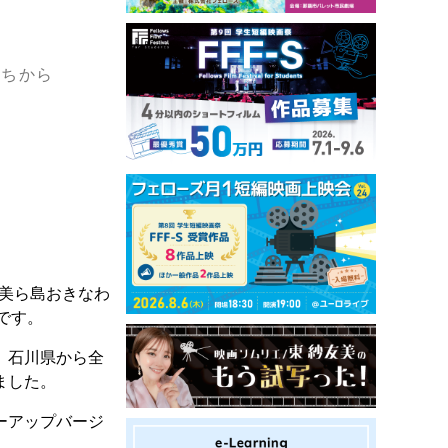
まちから
「美ら島おきなわ
です。
、石川県から全
ました。
ーアップバージ