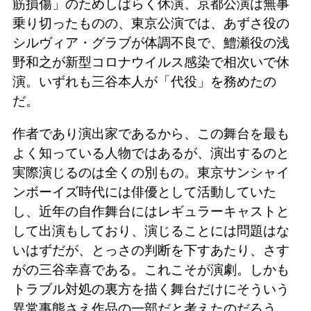
筋損傷」のためしばらく休演、京都公演は無事
乗り切ったものの、東京公演では、あずさ役の
シルヴィア・グラブが体調不良で、鱧瀬役の浅
野和之が新型コロナウイルス感染で相次いで休
演。いずれも三谷本人が「代役」を務めたの
だ。
作者であり演出家であるから、この舞台を最も
よく知っている人物ではあるが、演出するのと
実際演じるのは全くの別もの。東京サンシャイ
ンボーイズ時代には俳優として活動していた
し、近年の自作舞台にはレギュラーキャストと
して出演もしており、演じることには問題はな
いはずだが、とっさの判断を下すあたり、さす
がの三谷幸喜である。これこそが演劇。しかも
トラブル対処の裏方を描く舞台だけにそういう
異常事態さえ作品の一部だと考えたのだろう。