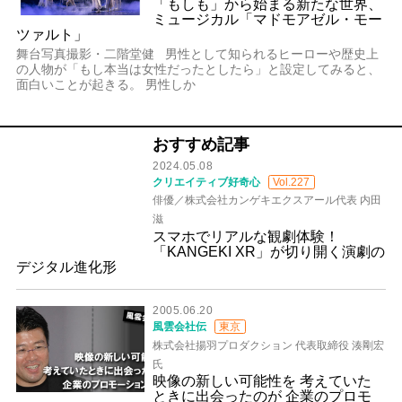
「もしも」から始まる新たな世界、
ミュージカル「マドモアゼル・モー
ツァルト」
舞台写真撮影・二階堂健 男性として知られるヒーローや歴史上
の人物が「もし本当は女性だったとしたら」と設定してみると、
面白いことが起きる。 男性しか
おすすめ記事
2024.05.08
クリエイティブ好奇心
Vol.227
俳優／株式会社カンゲキエクスアール代表 内田
滋
スマホでリアルな観劇体験！
「KANGEKI XR」が切り開く演劇の
デジタル進化形
2005.06.20
風雲会社伝
東京
株式会社揚羽プロダクション 代表取締役 湊剛宏
氏
映像の新しい可能性を 考えていた
ときに出会ったのが 企業のプロモ