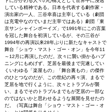
トにかかわる人々の心構えとして世界中に浸透
している精神である。日本を代表する劇作家・
演出家の一人、三谷幸喜は主宰している（劇団
は充電中なのでいまだ主宰ではある）劇団「東
京サンシャインボーイズ」で1991年にこの言葉
を冠した舞台を初演しているが、その三谷が
1994年の再演以来28年ぶりに新たなキャストで
舞台「ショウ・マスト・ゴー・オン」を今年11
～12月に再演したのだ。次々に襲い掛かるハプ
ニングにもめげず、芝居を最後まで完遂してい
くいわゆる「楽屋もの」「舞台裏もの」の傑作
のひとつなのだが、この世紀の再々演、まるで
芝居を地で行くように、次々とトラブルが襲
い、まるでそのトラブルまでもが芝居の一部な
のではないかと思わせるような展開を見せたの
だ。（写真は舞台「ショウ・マスト・ゴー・オ