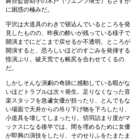
舞台監督助手の木戸（ウエンツ瑛士）もさすが
に困惑の極みだ。
宇沢は大道具のわきで寝込んでいるところを発
見したものの、昨夜の酔いが残っている様子で
開演までにどこまで戻せるか不透明。ところが
開演すると、恐ろしいほどのすごみを発揮する
怪演ぶり。破天荒でも帳尻を合わせてくるの
だ。
しかしそんな演劇の奇跡に感動している暇がな
いほどトラブルは次々発生。足りなくなった音
楽スタッフを急遽女優が担ったり、とんでもな
い場面で天井からの吊り下げ物を下ろしたり、
小道具を壊してしまったり。切羽詰まり度がマ
ックスになる後半では、間を埋めるために女優
が即興の演技をしたり、そのせりふをたまたま