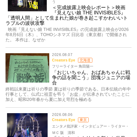
う
＜完成披露上映会レポート＞映画
『見えない娘 THE INVISIBLES』
「透明人間」として生まれた娘が巻き起こすかわいいト
ラブルの波状攻撃
映画『見えない娘 THE INVISIBLES』の完成披露上映会が2026
年8月6日（木）、TOHOシネマズ 日比谷（東京都）で開催され
た。 本作は、なぜか
2026.08.07
Creators Eye
北海道
フリーライター 角田陽一
「おじいちゃん、おばあちゃんに戦
争の話を聞こう」団塊ジュニアの場
合
終戦以来夏は祈りの季節 夏は祈りの季節である。日本伝統の年中
行事として、仏式に祖霊を弔う「お盆」が伝承されていたことに
加え、昭和20年春から夏に加え苛烈を極める
2026.08.06
Creators Eye
東京
エンタメ批評家・インタビュアー・ライター・
ＭＣ 阪 清和