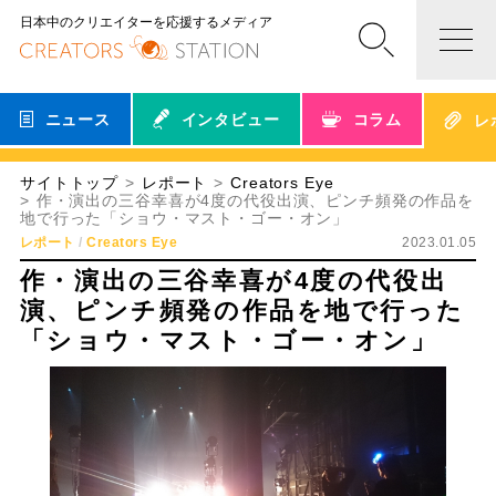
日本中のクリエイターを応援するメディア
ニュース
インタビュー
コラム
レ
サイトトップ
レポート
Creators Eye
作・演出の三谷幸喜が4度の代役出演、ピンチ頻発の作品を
地で行った「ショウ・マスト・ゴー・オン」
レポート
Creators Eye
2023.01.05
作・演出の三谷幸喜が4度の代役出
演、ピンチ頻発の作品を地で行った
「ショウ・マスト・ゴー・オン」