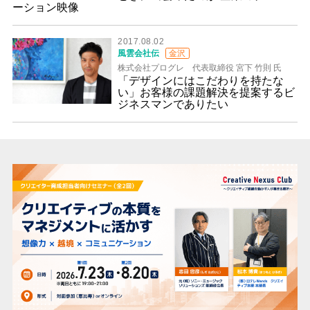
ーション映像
2017.08.02
風雲会社伝
金沢
株式会社プログレ 代表取締役 宮下 竹則 氏
「デザインにはこだわりを持たな
い」お客様の課題解決を提案するビ
ジネスマンでありたい