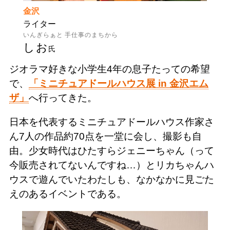
金沢
ライター
いんぎらぁと 手仕事のまちから
しお
氏
ジオラマ好きな小学生4年の息子たっての希望
で、
「ミニチュアドールハウス展 in 金沢エム
ザ」
へ行ってきた。
日本を代表するミニチュアドールハウス作家さ
ん7人の作品約70点を一堂に会し、撮影も自
由。少女時代はひたすらジェニーちゃん（って
今販売されてないんですね…）とリカちゃんハ
ウスで遊んでいたわたしも、なかなかに見ごた
えのあるイベントである。