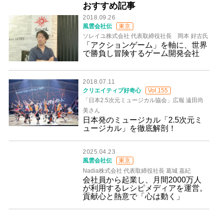
おすすめ記事
2018.09.26
風雲会社伝
東京
ソレイユ株式会社 代表取締役社長 岡本 好古氏
「アクションゲーム」を軸に、世界
で勝負し冒険するゲーム開発会社
2018.07.11
クリエイティブ好奇心
Vol.155
「日本2.5次元ミュージカル協会」広報 遠田尚
美さん
日本発のミュージカル「2.5次元ミ
ュージカル」を徹底解剖！
2025.04.23
風雲会社伝
東京
Nadia株式会社 代表取締役社長 葛城 嘉紀
会社員から起業し、月間2000万人
が利用するレシピメディアを運営。
貢献心と熱意で「心は動く」