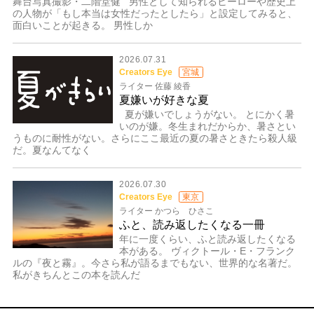
舞台写真撮影・二階堂健 男性として知られるヒーローや歴史上
の人物が「もし本当は女性だったとしたら」と設定してみると、
面白いことが起きる。 男性しか
2026.07.31
Creators Eye
宮城
ライター 佐藤 綾香
夏嫌いが好きな夏
夏が嫌いでしょうがない。 とにかく暑
いのが嫌。冬生まれだからか、暑さとい
うものに耐性がない。さらにここ最近の夏の暑さときたら殺人級
だ。夏なんてなく
2026.07.30
Creators Eye
東京
ライター かつら ひさこ
ふと、読み返したくなる一冊
年に一度くらい、ふと読み返したくなる
本がある。 ヴィクトール・E・フランク
ルの『夜と霧』。今さら私が語るまでもない、世界的な名著だ。
私がきちんとこの本を読んだ