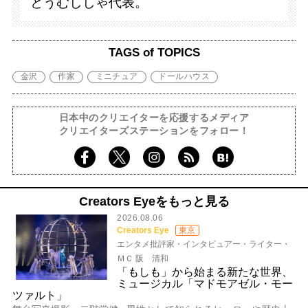
とうむししゃ代表。
TAGS of TOPICS
金沢
作家
ミニチュア
ドールハウス
日本中のクリエイターを応援するメディア
クリエイターズステーションをフォロー！
Creators Eyeをもっと見る
2026.08.06
Creators Eye
東京
エンタメ批評家・インタビュアー・ライター・
ＭＣ 阪 清和
「もしも」から始まる新たな世界、
ミュージカル「マドモアゼル・モー
ツァルト」