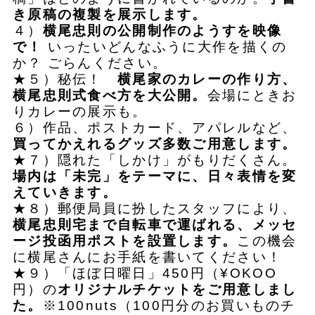
き原稿の複製を展示します。
４）
横尾忠則の公開制作のようすを映像
で！
いったいどんなふうに大作を描くの
か？ ごらんください。
★５）秘伝！
横尾家のカレーの作り方、
横尾忠則式食べ方を大公開。
会場にときお
りカレーの展示も。
６）作品、ポストカード、アパレルなど、
買ってかえれるグッズ多数ご用意します。
★７）隠れた「しかけ」がもりだくさん。
場内は「未完」をテーマに、日々表情を変
えていきます。
★８）郵便局員に扮したスタッフにより、
横尾忠則宅まで自転車で運ばれる、メッセ
ージ投函用ポストを設置します。
この機会
に横尾さんにお手紙を書いてください！
★９）「ほぼ日曜日」450円（¥OKOO
円）の
オリジナルチケットをご用意しまし
た。
※100nuts（100円分のお買いものチ