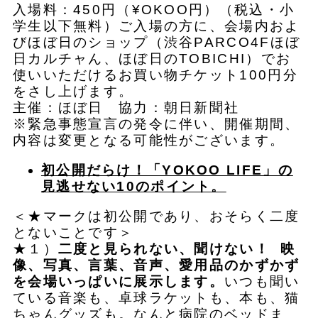
入場料：450円（¥OKOO円）（税込・小
学生以下無料）ご入場の方に、会場内およ
びほぼ日のショップ（渋谷PARCO4Fほぼ
日カルチャん、ほぼ日のTOBICHI）でお
使いいただけるお買い物チケット100円分
をさし上げます。
主催：ほぼ日 協力：朝日新聞社
※緊急事態宣言の発令に伴い、開催期間、
内容は変更となる可能性がございます。
初公開だらけ！「YOKOO LIFE」の
見逃せない10のポイント。
＜★マークは初公開であり、おそらく二度
とないことです＞
★１）
二度と見られない、聞けない！ 映
像、写真、言葉、音声、愛用品のかずかず
を会場いっぱいに展示します。
いつも聞い
ている音楽も、卓球ラケットも、本も、猫
ちゃんグッズも。なんと病院のベッドま