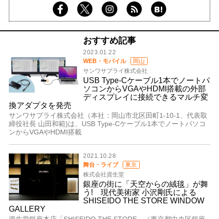
おすすめ記事
2023.01.22
WEB・モバイル
岡山
サンワサプライ株式会社
USB Type-Cケーブル1本でノートパ
ソコンからVGAやHDMI搭載の外部
ディスプレイに接続できるマルチ変
換アダプタを発売
サンワサプライ株式会社（本社：岡山市北区田町1-10-1、代表取
締役社長 山田和範)は、USB Type-Cケーブル1本でノートパソコ
ンからVGAやHDMI搭載
2021.10.28
舞台・ライブ
東京
株式会社資生堂
銀座の街に「天空からの絨毯」が舞
う! 現代美術家 小沢剛氏による
SHISEIDO THE STORE WINDOW
GALLERY