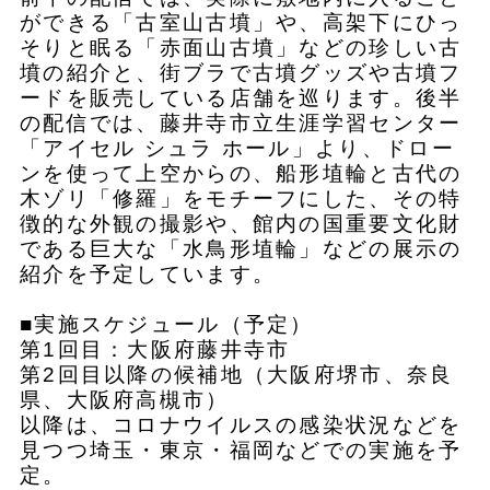
ができる「古室山古墳」や、高架下にひっ
そりと眠る「赤面山古墳」などの珍しい古
墳の紹介と、街ブラで古墳グッズや古墳フ
ードを販売している店舗を巡ります。後半
の配信では、藤井寺市立生涯学習センター
「アイセル シュラ ホール」より、ドロー
ンを使って上空からの、船形埴輪と古代の
木ゾリ「修羅」をモチーフにした、その特
徴的な外観の撮影や、館内の国重要文化財
である巨大な「水鳥形埴輪」などの展示の
紹介を予定しています。
■実施スケジュール（予定）
第1回目：大阪府藤井寺市
第2回目以降の候補地（大阪府堺市、奈良
県、大阪府高槻市）
以降は、コロナウイルスの感染状況などを
見つつ埼玉・東京・福岡などでの実施を予
定。