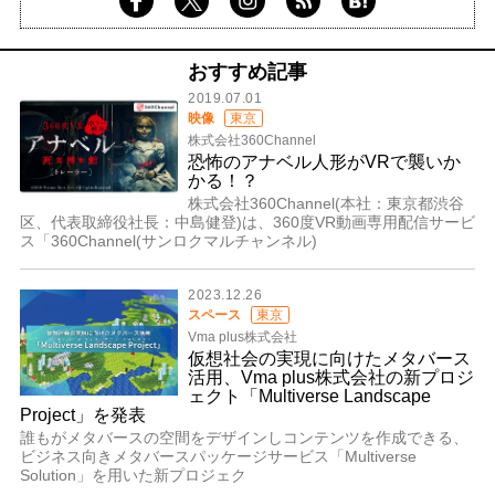
おすすめ記事
2019.07.01
映像
東京
株式会社360Channel
恐怖のアナベル人形がVRで襲いか
かる！？
株式会社360Channel(本社：東京都渋谷
区、代表取締役社長：中島健登)は、360度VR動画専用配信サービ
ス「360Channel(サンロクマルチャンネル)
2023.12.26
スペース
東京
Vma plus株式会社
仮想社会の実現に向けたメタバース
活用、Vma plus株式会社の新プロジ
ェクト「Multiverse Landscape
Project」を発表
誰もがメタバースの空間をデザインしコンテンツを作成できる、
ビジネス向きメタバースパッケージサービス「Multiverse
Solution」を用いた新プロジェク