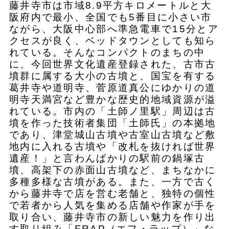
藤井寺市は市域8.9平方キロメートルと大
阪府内で最小、全国でも5番目に小さい市
ながら、大阪中心部へ準急電車で15分とア
クセスが良く、ベッドタウンとしても知ら
れている。そんなコンパクトのまちの中
に、今回世界⽂化遺産登録された、古市古
墳群に属する大小の古墳と、国宝を有する
葛井寺や道明寺、菅原道真公にゆかりの道
明寺天満宮など豊かな歴史的地域資源が溢
れている。市内の「土師ノ里駅」周辺は古
墳を作った技術者集団「土師氏」の本拠地
であり、津堂城山古墳や古室山古墳など敷
地内に入れる古墳や「改札を抜ければ世界
遺産！」と言わんばかりの駅前の鍋塚古
墳、高架下の赤面山古墳など、まちなかに
多種多様な古墳がある。また、⼀方で古く
から藤井寺で店を営む⽼舗と、独特の個性
で若者から⼈気を集める店舗や作家が⼿を
取り合い、藤井寺市の新しい魅⼒を作り出
す取り組み「FRAP（エフ・ラップ）」な