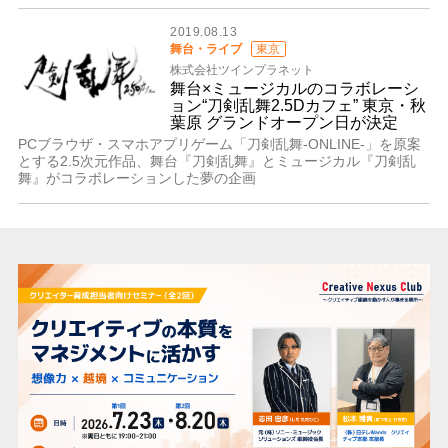
2019.08.13
舞台・ライブ
東京
株式会社ツインプラネット
舞台×ミュージカルのコラボレーシ
ョン“刀剣乱舞2.5Dカフェ” 東京・秋
葉原 グランドオープン日が決定
PCブラウザ・スマホアプリゲーム「刀剣乱舞-ONLINE-」を原案
とする2.5次元作品、舞台『刀剣乱舞』とミュージカル『刀剣乱
舞』がコラボレーションした夢の企画