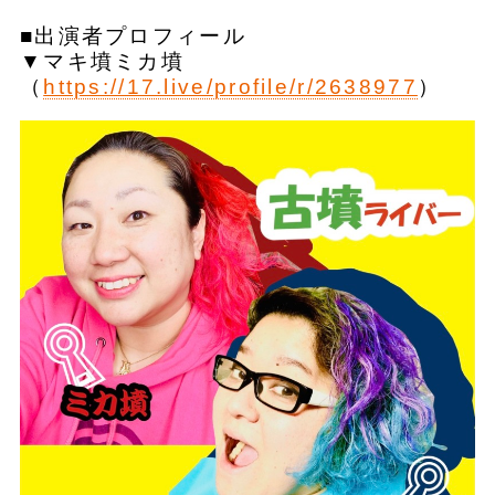
■出演者プロフィール
▼マキ墳ミカ墳
（
https://17.live/profile/r/2638977
）