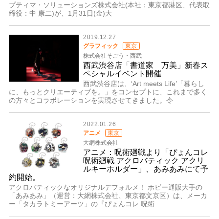
プティマ・ソリューションズ株式会社(本社：東京都港区、代表取
締役：中 康二)が、1月31日(金)大
2019.12.27
グラフィック
東京
株式会社そごう・西武
西武渋谷店「書道家 万美」新春ス
ペシャルイベント開催
西武渋谷店は、‘Art meets Life’「暮らし
に、もっとクリエーティブを。」をコンセプトに、これまで多く
の方々とコラボレーションを実現させてきました。令
2022.01.26
アニメ
東京
大網株式会社
アニメ：呪術廻戦より「ぴょんコレ
呪術廻戦 アクロバティック アクリ
ルキーホルダー」、あみあみにて予
約開始。
アクロバティックなオリジナルデフォルメ！ ホビー通販大手の
「あみあみ」（運営：大網株式会社、東京都文京区）は、メーカ
ー「タカラトミーアーツ」の『ぴょんコレ 呪術