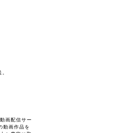
送。
料動画配信サー
の動画作品を