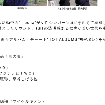
動中の”n-buna”が女性シンガー”suis”を迎えて結
主軸としたサウンド、suisの透明感ある歌声が若い世代を
board総合アルバム・チャート“HOT ALBUMS”初登場1位
作品『言の葉』
ＯＤ）
送フジテレビＴＷＯ）
世琉弥、泉谷しげる他
松嶋翔（マイケルギオン）