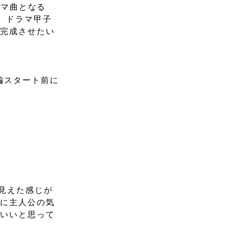
ーマ曲となる
、ドラマ甲子
を完成させたい
。
編スタート前に
。
見えた感じが
共に主人公の気
らいいと思って