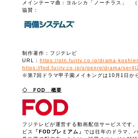
メインテーマ曲：ヨルシカ「ノーチラス」 
協賛：
制作著作：フジテレビ
URL：
https://otn.fujitv.co.jp/drama-koshie
https://fod.fujitv.co.jp/s/genre/drama/ser4l
※第7回ドラマ甲子園メイキングは10月1日
◇ FOD 概要
フジテレビが運営する動画配信サービスです
ビス
「FODプレミアム」
では往年のドラマ、バ