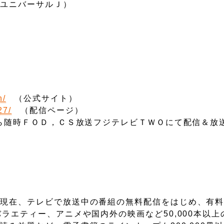
（ユニバーサルＪ）
n/
（公式サイト）
27/
（配信ページ）
から随時ＦＯＤ，ＣＳ放送フジテレビＴＷＯにて配信＆放
。現在、テレビで放送中の番組の無料配信をはじめ、有
ラエティー、アニメや国内外の映画など50,000本以上