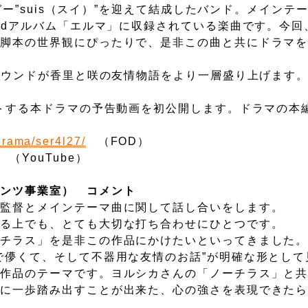
ンガー”suis（スイ）”を迎えて結成したバンド。メインテ
２ndアルバム「エルマ」に収録されている楽曲です。今回
、脚本の世界観にぴったりで、是非この曲と共にドラマ
サウンドが香里と咲の友情物語をより一層盛り上げます
トする本ドラマの予告動画を初公開します。ドラマの本
/drama/ser4l27/
（FOD）
（YouTube）
テンツ事業室） コメント
、監督とメインテーマ曲に関して話し合いをします。
知る上でも、とても大切な打ち合わせにひとつです。
ーチラス」を是非この作品にかけたいといってきました
で儚くて、そして不器用な友情のお話”が明確な形として
の作品のテーマです。ヨルシカさんの「ノーチラス」と
共に一歩踏み出すことが出来た、心の強さを表現できた