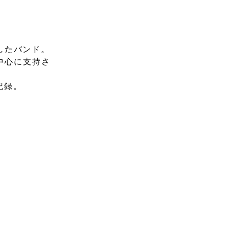
成したバンド。
中心に支持さ
を記録。