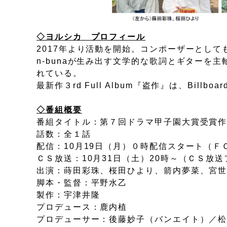
◇ヨルシカ プロフィール
2017年より活動を開始。コンポーザーとしても活
n-bunaが生み出す文学的な歌詞とギターを
れている。
最新作３rd Full Album『盗作』は、Bill
◇番組概要
番組タイトル：第７回ドラマ甲子園大賞受賞
話数：全１話
配信：10月19日（月）０時配信スタート（Ｆ
ＣＳ放送：10月31日（土）20時～（ＣＳ放
出演：蒔田彩珠、桜田ひより、箭内夢菜、宮
脚本・監督：平野水乙
製作：宇津井隆
プロデュース：鹿内植
プロデューサー：後藤妙子（バンエイト）／