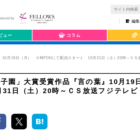
oduced by
編集
ビュー
コラム
0月19日（月） ０時FODにて配信スタート 10月31日（土）20時～Ｃ
子園」大賞受賞作品『言の葉』10月1
月31日（土）20時～ＣＳ放送フジテレ