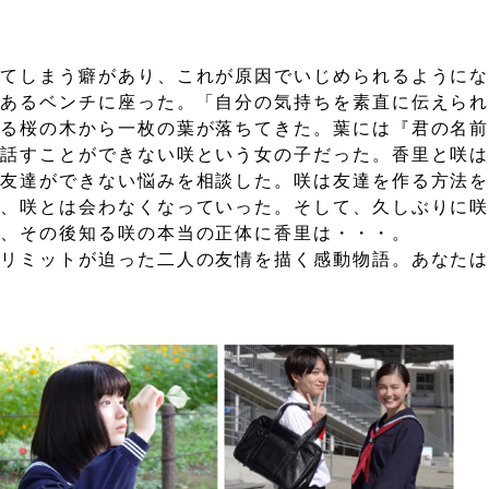
ってしまう癖があり、これが原因でいじめられるように
にあるベンチに座った。「自分の気持ちを素直に伝えら
ある桜の木から一枚の葉が落ちてきた。葉には『君の名
、話すことができない咲という女の子だった。香里と咲
に友達ができない悩みを相談した。咲は友達を作る方法
と、咲とは会わなくなっていった。そして、久しぶりに
し、その後知る咲の本当の正体に香里は・・・。
ムリミットが迫った二人の友情を描く感動物語。あなた