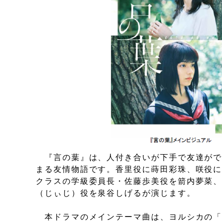
『言の葉』は、人付き合いが下手で友達がで
まる友情物語です。香里役に蒔田彩珠、咲役
クラスの学級委員長・佐藤歩美役を箭内夢菜
（じぃじ）役を泉谷しげるが演じます。
本ドラマのメインテーマ曲は、ヨルシカの「