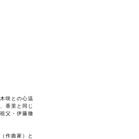
木咲との心温
他、香里と同じ
の祖父・伊藤徹
（作曲家）と