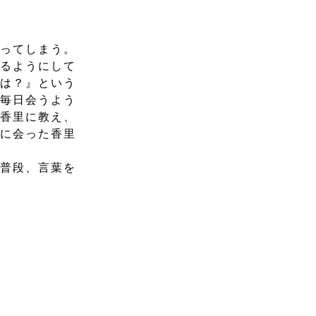
なってしまう。
れるようにして
前は？』という
は毎日会うよう
を香里に教え、
咲に会った香里
は普段、言葉を