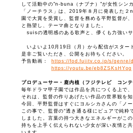
して活動中の”n-buna（ナブナ）”が女性シ
「ノーチラス」は、2019年８月に発表した
園で大賞を受賞し、監督を務める平野監督が
と熱望し、テーマ曲となりました。
suisの透明感のある歌声と、儚くも力強い
いよいよ10月19日（月）から配信がスター
是非ご覧いただき、公開をお待ちください。
予告動画：
https://fod.fujitv.co.jp/s/genre
https://youtu.be/eb8ZSKsHYog
プロデューサー・鹿内植（フジテレビ コン
毎年ドラマ甲子園では作品を共につくる上で
それは、監督の作りあげたい作品の世界観を
今回、平野監督はすぐにヨルシカさんの「ノ
この事で、監督の“透き通る様にピュアで純粋
しました。言葉の持つ大きなエネルギーがこ
持ちを上手く伝えられない少女が深い友情と
います。