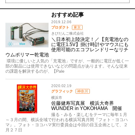
おすすめ記事
2019.12.06
プロダクト
東京
きびだんご株式会社
＼日本初上陸決定！／【充電池なの
に電圧1.5V】掛け時計やマウスにも
使用可能のエコフレンドリーなリチ
ウムポリマー乾電池
環境に優しいと人気の「充電池」ですが、一般的に電圧が低く一
部の製品には使用できないなどの問題点があります。そんな従来
の課題を解決するのが、【Pale
2020.02.19
グラフィック
神奈川
横浜市
佐藤健寿写真展 横浜大奇界
WUNDER in YOKOHAMA 開催
撮る・みる・楽しむをテーマに毎年１月
～３月の間、横浜全域で行われる横浜写真月間『フォト・ヨコハ
マ』。フォト・ヨコハマ実行委員会は今回の目玉企画として、２
月２７日