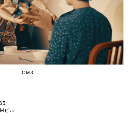
CM3
65
PMビル