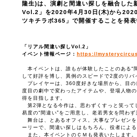
隆生)は、演劇と間違い探しを融合した
Vol.2」を2020年4月30日(木)から
ツキチラボ365」で開催することを発
「リアル間違い探しVol.2」
イベント情報ページ：
https://mysterycircu
本イベントは、誰もが体験したことのある“間
して好評を博し、異例のスピードで2度のリバ
プレイヤーは、360度好きな場所から、目の
度目の劇中で変わったアイテムや、登場人物
得を目指します。
第2弾となる今作は、思わずくすっと笑ってし
易度の“間違い”をご用意し、老若男女を問わ
舞台は、とあるオフィス。大事なプレゼンを
ーリーで、間違い探しはもちろん、役者によ
また、本イベントのＣＭも発表いたします。