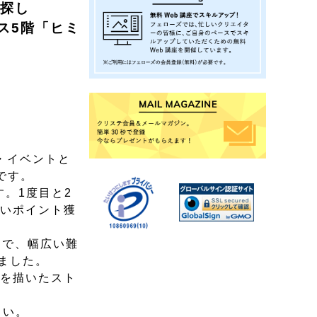
い探し
カス5階「ヒミ
・イベントと
です。
。1度目と2
高いポイント獲
まで、幅広い難
ました。
を描いたスト
さい。