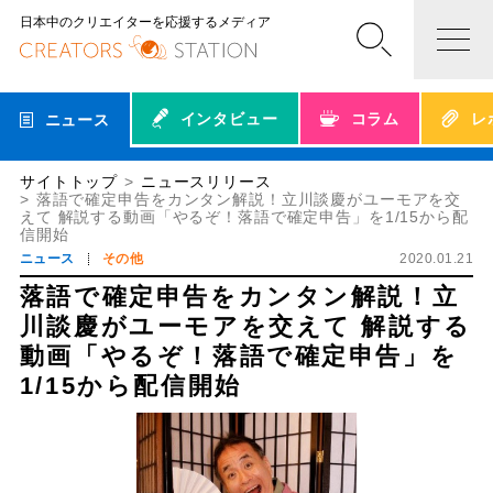
日本中のクリエイターを応援するメディア
インタビュー
コラム
レ
ニュース
サイトトップ
ニュースリリース
落語で確定申告をカンタン解説！立川談慶がユーモアを交
えて 解説する動画「やるぞ！落語で確定申告」を1/15から配
信開始
ニュース
その他
2020.01.21
落語で確定申告をカンタン解説！立
川談慶がユーモアを交えて 解説する
動画「やるぞ！落語で確定申告」を
1/15から配信開始