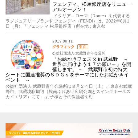
フェンディ、松屋銀座店をリニュー
アルオープン！
イタリア・ローマ（Rome）を代表する
ラグジュアリーブランド フェンディ（FENDI）は、2022年8月1
日（月）「フェンディ 松屋銀座店（所在地 : 東京都
2019.08.11
グラフィック
東京
公益社団法人 武蔵野青年会議所
『お絵かきフェスタ in 武蔵野 ～
世界に届けよう１７の願い～』を開
催します。 ～ 武蔵野市初の特大
シートに国連推奨のＳＤＧｓをテーマにしたお絵かきイ
ベント ～
公益社団法人 武蔵野青年会議所は８月２４日（土）、東京都武蔵
野市、武蔵境駅周辺（境南ふれあい広場公園とスイングホールス
カイエリア）にて、 お子様とその保護者を対