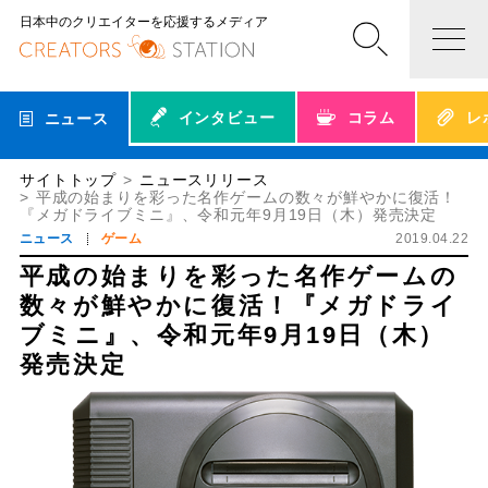
日本中のクリエイターを応援するメディア
インタビュー
コラム
レ
ニュース
サイトトップ
ニュースリリース
平成の始まりを彩った名作ゲームの数々が鮮やかに復活！
『メガドライブミニ』、令和元年9月19日（木）発売決定
ニュース
ゲーム
2019.04.22
平成の始まりを彩った名作ゲームの
数々が鮮やかに復活！『メガドライ
ブミニ』、令和元年9月19日（木）
発売決定