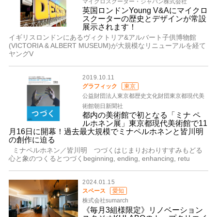
マイクロスクーター・ジャパン株式会社
英国ロンドンYoung V&Aにマイクロ
スクーターの歴史とデザインが常設
展示されます！
イギリスロンドンにあるヴィクトリア&アルバート子供博物館
(VICTORIA & ALBERT MUSEUM)が大規模なリニューアルを経て
ヤングV
2019.10.11
グラフィック
東京
公益財団法人東京都歴史文化財団東京都現代美
術館朝日新聞社
都内の美術館で初となる「ミナ ペ
ルホネン展」東京都現代美術館で11
月16日に開幕！過去最大規模でミナペルホネンと皆川明
の創作に迫る
ミナペルホネン／皆川明 つづくはじまりおわりすすみもどる
心と象のつくるとつづくbeginning, ending, enhancing, retu
2024.01.15
スペース
愛知
株式会社sumarch
《毎月3組様限定》リノベーション