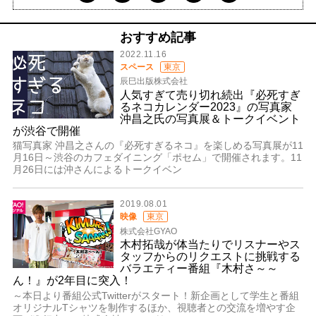
おすすめ記事
2022.11.16
スペース
東京
辰巳出版株式会社
人気すぎて売り切れ続出『必死すぎ
るネコカレンダー2023』の写真家
沖昌之氏の写真展＆トークイベント
が渋谷で開催
猫写真家 沖昌之さんの『必死すぎるネコ』を楽しめる写真展が11
月16日～渋谷のカフェダイニング「ポセム」で開催されます。11
月26日には沖さんによるトークイベン
2019.08.01
映像
東京
株式会社GYAO
木村拓哉が体当たりでリスナーやス
タッフからのリクエストに挑戦する
バラエティー番組『木村さ～～
ん！』が2年目に突入！
～本日より番組公式Twitterがスタート！新企画として学生と番組
オリジナルTシャツを制作するほか、視聴者との交流を増やす企