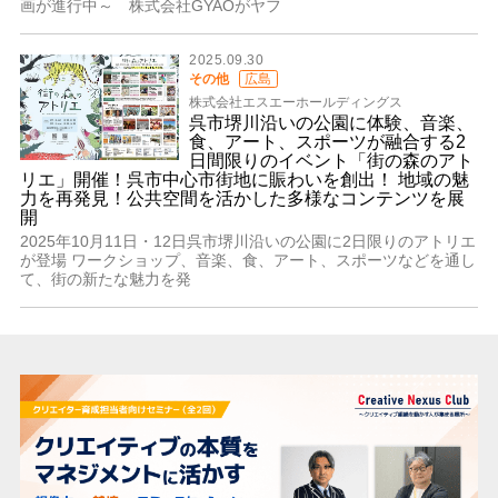
画が進行中～ 株式会社GYAOがヤフ
2025.09.30
その他
広島
株式会社エスエーホールディングス
呉市堺川沿いの公園に体験、音楽、
食、アート、スポーツが融合する2
日間限りのイベント「街の森のアト
リエ」開催！呉市中心市街地に賑わいを創出！ 地域の魅
力を再発見！公共空間を活かした多様なコンテンツを展
開
2025年10月11日・12日呉市堺川沿いの公園に2日限りのアトリエ
が登場 ワークショップ、音楽、食、アート、スポーツなどを通し
て、街の新たな魅力を発