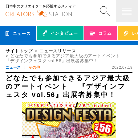
日本中のクリエイターを応援するメディア
インタビュー
コラム
レ
ニュース
サイトトップ
ニュースリリース
どなたでも参加できるアジア最大級のアートイベント
『デザインフェスタ vol.56』出展者募集中！
ニュース
その他
2022.07.19
どなたでも参加できるアジア最大級
のアートイベント 『デザインフ
ェスタ vol.56』出展者募集中！