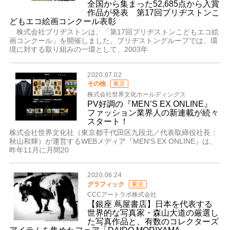
全国から集まった52,685点から入賞
作品が発表 第17回ブリヂストンこ
どもエコ絵画コンクール表彰
株式会社ブリヂストンは、「第17回ブリヂストンこどもエコ絵
画コンクール」を開催しました。ブリヂストングループでは、環
境に対する取り組みの一環として、2003年
2020.07.02
その他
東京
株式会社世界文化ホールディングス
PV好調の『MEN’S EX ONLINE』
ファッション業界人の新連載が続々
スタート！
株式会社世界文化社（東京都千代⽥区九段北／代表取締役社⻑：
秋山和輝）が運営するWEBメディア『MEN'S EX ONLINE』は、
昨年11月に月間20
2020.06.24
グラフィック
東京
CCCアートラボ株式会社
【銀座 蔦屋書店】日本を代表する
世界的な写真家・森山大道の厳選し
た写真作品と、有数のコレクターズ