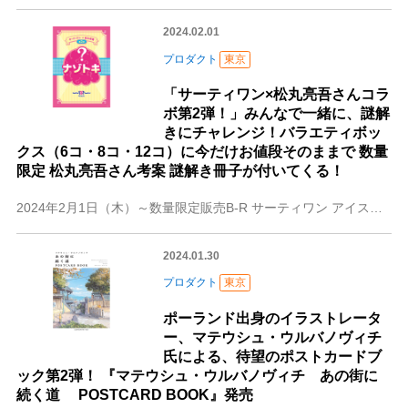
2024.02.01
プロダクト
東京
「サーティワン×松丸亮吾さんコラ
ボ第2弾！」みんなで一緒に、謎解
きにチャレンジ！バラエティボッ
クス（6コ・8コ・12コ）に今だけお値段そのままで 数量
限定 松丸亮吾さん考案 謎解き冊子が付いてくる！
2024年2月1日（木）～数量限定販売B‐R サーティワン アイスクリーム株式会社（所在：東京都品川区上大崎3-1-1 代表取締役会長兼社長 CEO ジョン・キ
2024.01.30
プロダクト
東京
ポーランド出身のイラストレータ
ー、マテウシュ・ウルバノヴィチ
氏による、待望のポストカードブ
ック第2弾！ 『マテウシュ・ウルバノヴィチ あの街に
続く道 POSTCARD BOOK』発売