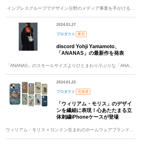
インプレスグループでデザイン分野のメディア事業を手がける株式会社エムディエヌコーポレーション（本社：東京都千代田区、代表取締役社長：山口康夫、略称：MdN）は
2024.01.27
プロダクト
東京
discord Yohji Yamamoto、
「ANANAS」の最新作を発表
「ANANAS」のスモールサイズよりひとまわり小ぶりな「ANANAS Petit」をローンチ、2024年2月1日木曜日より展開discord Yohji Yam
2024.01.25
プロダクト
北海道
「ウィリアム・モリス」のデザイ
ンを繊細に表現！心あたたまる立
体刺繍iPhoneケースが登場
ウィリアム・モリス × ロンドン生まれのホームウェアブランド「Jubilee」がコラボ。愛くるしい猫ちゃんやうさぎのオリジナルデザインも ロンドン生まれのホーム