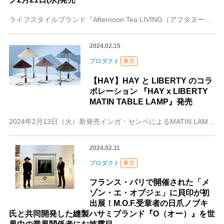
ライフスタイルブランド『Afternoon Tea LIVING（アフタヌーンティー・リビング）』は、ファッションエディター・東原妙子氏が監修した“機能美”を追
2024.02.15
プロダクト
東京
【HAY】HAY と LIBERTY のコラ
ボレーション 『HAY x LIBERTY
MATIN TABLE LAMP』発売
2024年2月13日（火）新発売インガ・センペによるMATIN LAMPシリーズのアイコニックなデザインとタイムレスなプリント柄が融合した美しいテーブルランプフ
2024.02.11
プロダクト
東京
フランス・パリで開催された「メ
ゾン・エ・オブジェ」に貝印が初
出展！M.O.F.受章者の日爪ノブキ
氏と共同開発した縫製ハサミブランド『O（オー）』を世