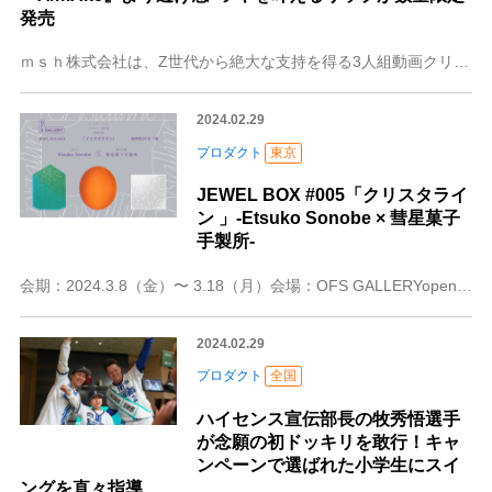
発売
ｍｓｈ株式会社は、Z世代から絶大な支持を得る3人組動画クリエイター「くれいじーまぐねっと」のメンバーである浅見めいプロデュースのコスメブランド『A/mAke（エ
2024.02.29
プロダクト
東京
JEWEL BOX #005「クリスタライ
ン 」-Etsuko Sonobe × 彗星菓子
手製所-
会期：2024.3.8（金）〜 3.18（月）会場：OFS GALLERYopen：12:00〜20:00（最終日は18時まで）close：火・水第5回目となる
2024.02.29
プロダクト
全国
ハイセンス宣伝部長の牧秀悟選手
が念願の初ドッキリを敢行！キャ
ンペーンで選ばれた小学生にスイ
ングを直々指導