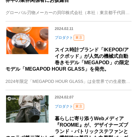
界中の業界関係者にお披露目
グローバル刃物メーカーの貝印株式会社（本社：東京都千代田区、代表取締役社長兼COO：遠藤浩彰）は、2024年1月にフランス・パリで行われた「メゾン・エ・オブジェ
2024.02.11
プロダクト
東京
スイス時計ブランド「IKEPOD/ア
イクポッド」が人気の機械式自動
巻きモデル「MEGAPOD」の限定
モデル「MEGAPOD HOUR GLASS」を発売。
2024年限定「MEGAPOD HOUR GLASS」は全世界での生産数100本の貴重なモデル。株式会社大沢商会（本社：東京都中央区、代表取締役：黒坂則昭）は、
2024.02.07
プロダクト
東京
暮らしに寄り添うWebメディア
『ROOMIE』が、デザイナーズブ
ランド・パトリックステファンと