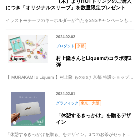
（木）よりHOTドリンクのご購入
につき「オリジナルスリーブ」を数量限定プレゼント
イラストモチーフのキーホルダーが当たるSNSキャンペーンも同時開催株式会社ゴンチャ ジャパン（本社：東京都港区、代表取締役社長：角田淳、以下ゴンチャ）は、202
2024.02.02
プロダクト
京都
村上隆さんとLiquemのコラボ第2
弾
【 MURAKAMI x Liquem 】村上隆 もののけ 京都 特設ショップで発売 2024年2月3日から9月1日まで京都市京セラ美術館で開催されます村上隆
2024.02.01
グラフィック
東京、大阪
「休憩するきっかけ」を贈るデザ
イン
「休憩するきっかけを贈る」をデザイン。3つのお茶がセットになったギフトパッケージです。大切な人、お世話になった方へ「休憩するきっかけ」を贈りませんか？お茶っぽく