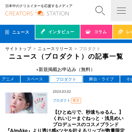
日本中のクリエイターを応援するメディア
インタビュー
コラム
レ
ニュース
サイトトップ
ニュースリリース
プロダクト
ニュース（プロダクト）の記事一覧
新規掲載お申込み（無料）
アニメ
スペース
舞台・ライブ
そ
プロダクト
2024.03.02
プロダクト
東京
【ひとぬりで、秒速ちゅるん。】
くれいじーまぐねっと・浅見めい
プロデュースのコスメブランド
『A/mAke』より透け感×ツヤを叶えるリップが数量限定