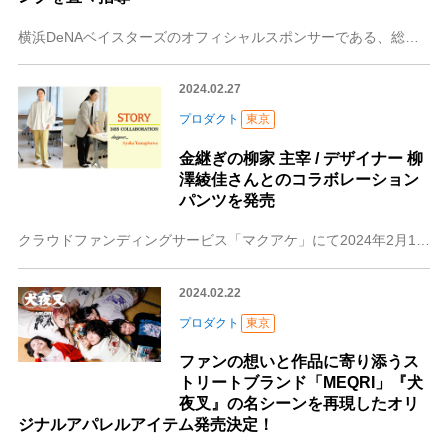
横浜DeNAベイスターズのオフィシャルスポンサーである、総合家電メーカーハイセンスジャパン株式会社(所在地：神奈川県川崎市、代表取締役社長：李 文麗、以下「当社
2024.02.27
プロダクト
東京
金継ぎの柳家 主宰 / デザイナー 柳
澤綾佳さんとのコラボレーション
パンツを発売
クラウドファンディングサービス「マクアケ」にて2024年2月16日より販売開始株式会社コスギ（本社：東京都中央区/ 代表取締役社長：小杉佐太郎）が運営するパンツ
2024.02.22
プロダクト
東京
ファンの想いと作品に寄り添うス
トリートブランド「MEQRI」『犬
夜叉』の名シーンを再現したオリ
ジナルアパレルアイテム発売決定！