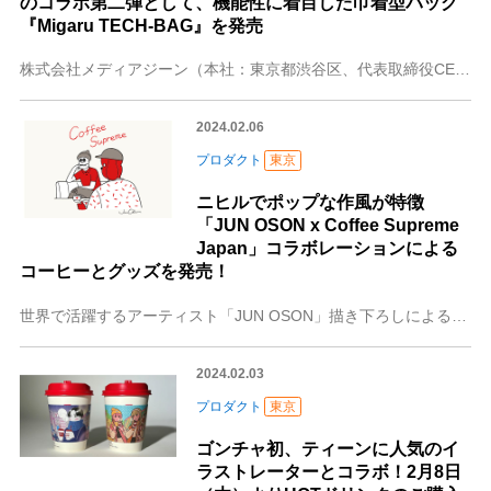
のコラボ第二弾として、機能性に着目した巾着型バッグ
『Migaru TECH-BAG』を発売
株式会社メディアジーン（本社：東京都渋谷区、代表取締役CEO：今田素子）の運営するWebメディア『ROOMIE』が、デザイナーズブランド・PATRICK STE
2024.02.06
プロダクト
東京
ニヒルでポップな作風が特徴
「JUN OSON x Coffee Supreme
Japan」コラボレーションによる
コーヒーとグッズを発売！
世界で活躍するアーティスト「JUN OSON」描き下ろしによるコラボレーショングッズを発売。「COFFEE FOR ALL」をメッセージに掲げる、コーヒーロース
2024.02.03
プロダクト
東京
ゴンチャ初、ティーンに人気のイ
ラストレーターとコラボ！2月8日