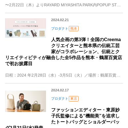
〜2月22日（木）よりRAYARD MIYASHITA PARK内POPUP STOREにて先行発売〜 統合コマースプラットフォーム「ecforce」を提供する
2024.02.21
プロダクト
熊本
人気企画の第3弾！全国のCreema
クリエイターと熊本県の伝統工芸
家がコラボレーション、伝統とク
リエイティビティが融合した全5作品を熊本・鶴屋百貨店
で初お披露目
日程：2024 年2月28日（水）-3月5日（火）／場所：鶴屋百貨店 本館5階（熊本市内）日本最大のハンドメイドマーケットプレイス「Creema（クリーマ）」を
2024.02.17
プロダクト
東京
ファッションエディター・東原妙
子氏監修による“機能美”を追求し
たトートバッグとショルダーバッ
グ2月21日(水)発売