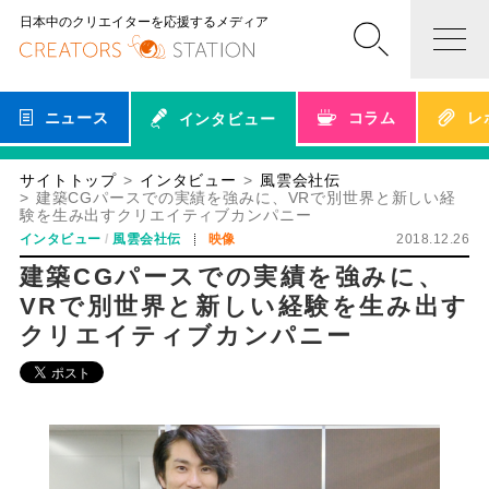
日本中のクリエイターを応援するメディア
ニュース
コラム
レ
インタビュー
サイトトップ
インタビュー
風雲会社伝
建築CGパースでの実績を強みに、VRで別世界と新しい経
験を生み出すクリエイティブカンパニー
インタビュー
風雲会社伝
映像
2018.12.26
建築CGパースでの実績を強みに、
VRで別世界と新しい経験を生み出す
クリエイティブカンパニー